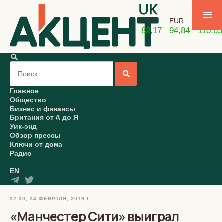
USD
EUR
GBP
82,17
94,84
110,65
Главное
Общество
Бизнес и финансы
Британия от А до Я
Уик-энд
Обзор прессы
Ключи от дома
Радио
EN
22:30, 24 ФЕВРАЛЯ, 2019 Г.
«Манчестер Сити» выиграл