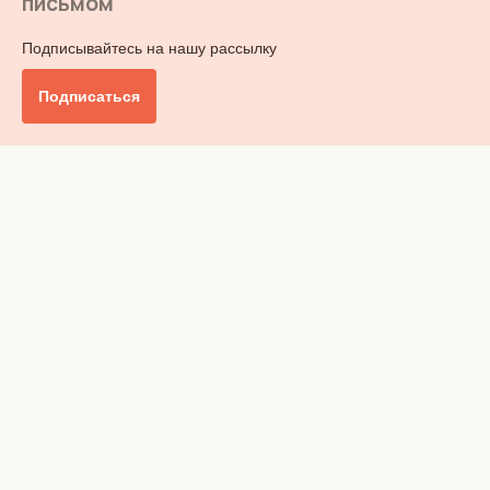
письмом
Подписывайтесь на нашу рассылку
Подписаться
Главное
Общество
Бизнес и финансы
Британия от А до Я
Уик-энд
Обзор прессы
Ключи от дома
Радио