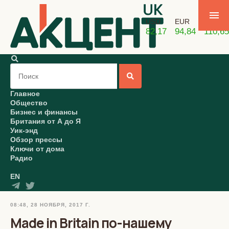
USD
EUR
GBP
82,17
94,84
110,65
Главное
Общество
Бизнес и финансы
Британия от А до Я
Уик-энд
Обзор прессы
Ключи от дома
Радио
EN
08:48, 28 НОЯБРЯ, 2017 Г.
Made in Britain по-нашему