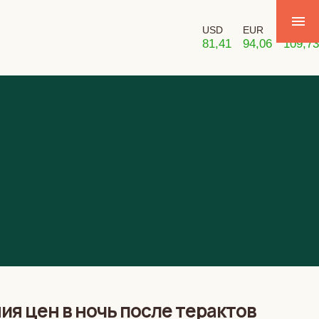
USD
EUR
GBP
81,41
94,06
109,73
я цен в ночь после терактов