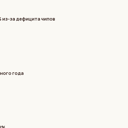
% из-за дефицита чипов
чного года
00%