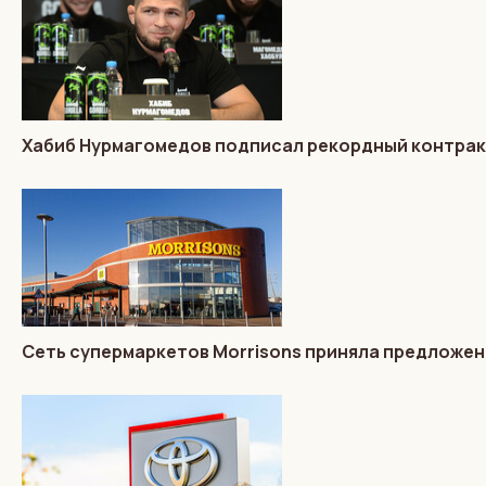
Хабиб Нурмагомедов подписал рекордный контракт
Сеть супермаркетов Morrisons приняла предложени