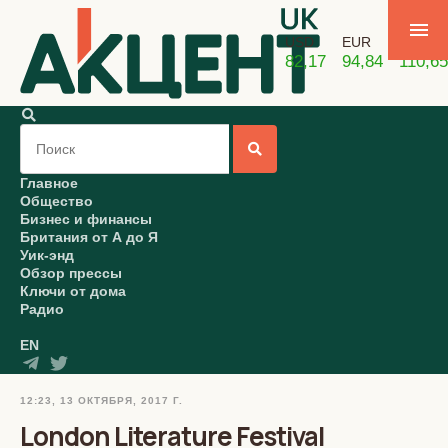
USD
EUR
GBP
82,17
94,84
110,65
Главное
Общество
Бизнес и финансы
Британия от А до Я
Уик-энд
Обзор прессы
Ключи от дома
Радио
EN
12:23, 13 ОКТЯБРЯ, 2017 Г.
London Literature Festival