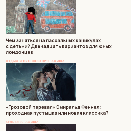
Чем заняться на пасхальных каникулах
с детьми? Двенадцать вариантов для юных
лондонцев
ОТДЫХ И ПУТЕШЕСТВИЯ
АФИША
«Грозовой перевал» Эмиральд Феннел:
проходная пустышка или новая классика?
КУЛЬТУРА
АФИША