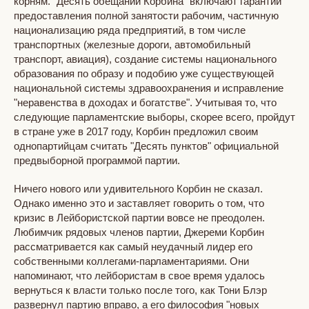
корням. "Десять обещаний Корбина" включают гарантии
предоставления полной занятости рабочим, частичную
национализацию ряда предприятий, в том числе
транспортных (железные дороги, автомобильный
транспорт, авиация), создание системы национального
образования по образу и подобию уже существующей
национальной системы здравоохранения и исправление
"неравенства в доходах и богатстве". Учитывая то, что
следующие парламентские выборы, скорее всего, пройдут
в стране уже в 2017 году, Корбин предложил своим
однопартийцам считать "Десять пунктов" официальной
предвыборной программой партии.
Ничего нового или удивительного Корбин не сказал.
Однако именно это и заставляет говорить о том, что
кризис в Лейбористской партии вовсе не преодолен.
Любимчик рядовых членов партии, Джереми Корбин
рассматривается как самый неудачный лидер его
собственными коллегами-парламентариями. Они
напоминают, что лейбористам в свое время удалось
вернуться к власти только после того, как Тони Блэр
развернул партию вправо, а его философия "новых