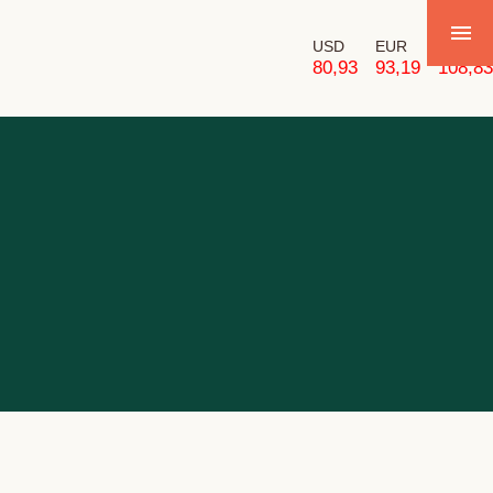
USD
EUR
GBP
80,93
93,19
108,83