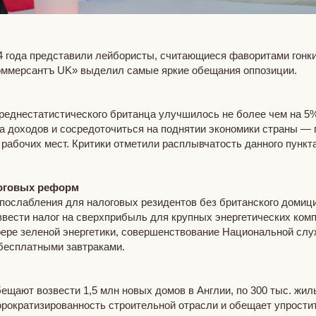
 года представили лейбористы, считающиеся фаворитами гонк
оммерсантъ UK» выделил самые яркие обещания оппозиции.
реднестатистического британца улучшилось не более чем на 5%
а доходов и сосредоточиться на поднятии экономики страны —
рабочих мест. Критики отметили расплывчатость данного пункт
логовых реформ
 послабления для налоговых резидентов без британского домици
ввести налог на сверхприбыль для крупных энергетических комп
 сфере зеленой энергетики, совершенствование Национальной с
бесплатными завтраками.
ещают возвести 1,5 млн новых домов в Англии, по 300 тыс. жи
ократизированность строительной отрасли и обещает упростит