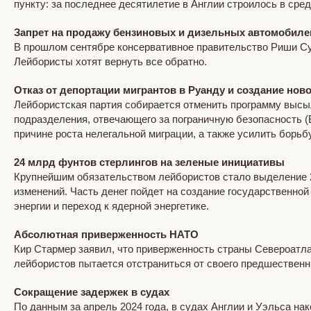
пункту: за последнее десятилетие в Англии строилось в сред
Запрет на продажу бензиновых и дизельных автомобилей
В прошлом сентябре консервативное правительство Риши Сун
Лейбористы хотят вернуть все обратно.
Отказ от депортации мигрантов в Руанду и создание но
Лейбористская партия собирается отменить программу высыл
подразделения, отвечающего за пограничную безопасность (
причине роста нелегальной миграции, а также усилить борьб
24 млрд фунтов стерлингов на зеленые инициативы
Крупнейшим обязательством лейбористов стало выделение 23
изменений. Часть денег пойдет на создание государственной
энергии и переход к ядерной энергетике.
Абсолютная приверженность НАТО
Кир Стармер заявил, что приверженность страны Североатл
лейбористов пытается отстраниться от своего предшествен
Сокращение задержек в судах
По данным за апрель 2024 года, в судах Англии и Уэльса на