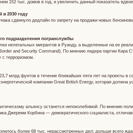
нем 152 тыс. домов в год, и увеличить данный показатель вдвое
 в 2030 году
ака сдвинуло дедлайн по запрету на продажи новых бензиновых
вого подразделения погранслужбы
ки нелегальных мигрантов в Руанду, а выделенные на ее реали
Border and Security Command). По мнению лидера партии Кира С
у с терроризмом.
,7 млрд фунтов в течение ближайших пяти лет на проекты в с
 энергетической компании Great British Energy, которая должн
антическому альянсу останется непоколебимой. По мнению пол
ника Джереми Корбина — демократического социалиста, отлича
копилось более 68 тыс. нерассмотренных дел; дольше всего жд