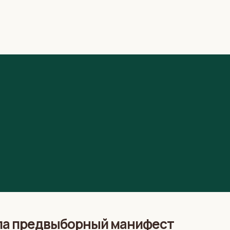
ла предвыборный манифест