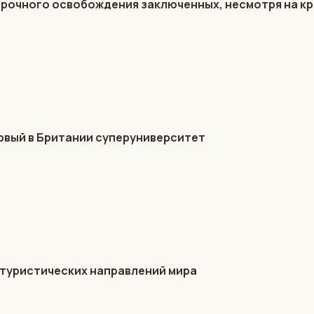
срочного освобождения заключенных, несмотря на к
ервый в Британии суперуниверситет
 туристических направлений мира