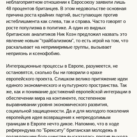
неблагоприятном отношении к Евросоюзу заявили лишь
48 процентов британцев. В этом недовольстве основная
причина роста крайних партий, выступающих против
истеблишмента как слева, так и справа. Часто говорят о
росте популизма в политике. А один из видных
британских аналитиков Ник Коэн предложил назвать это
явление новым "трайбализмом", то есть игрой на том, что
раскалывает на непримиримые группы, вызывает
неприязнь и ксенофобию.
Интеграционные процессы в Европе, разумеется, не
остановятся, сколько бы ни говорили о крахе
европейского проекта. Слишком велико притяжение идеи
единого экономического и культурного пространства. Так
же, как и понимание достижений европейской интеграции в
обеспечении мира на континенте, постепенном
выравнивании уровня экономического развития,
социальной защищенности. Да и для молодого поколения
европейцев идея возвращения к непреодолимым
границам в Европе нечто дикое. Напомню, что в ходе
референдума по "Брекситу" британская молодежь в
подавляющем большинстве высказалась против выхода