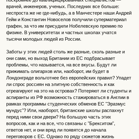
врачей, инженеров, ученых. Последних все больше:
неспроста же не где-нибудь, а в Манчестере наши Андрей
Гейм и Константин Новоселов получили суперматериал
графен, за что им присудили Нобелевскую премию по
физике. В университетах и частных школах учатся
тысячи молодых людей из России.
Заботы у этих людей столь же разные, сколь разные и
они сами, но выход Британии из ЕС подбрасывает
проблемы, что называется, на все вкусы. Будут ли
прижимать олигархов или, наоборот, им будет в
Лондонграде вольготнее без европейских правил? Упадет
ли спрос россиян на элитную собственность и как
отреагируют на это на островах? Потеряют ли студенты и
аспиранты из РФ возможность стажироваться в Англии в
рамках программы студенческих обменов ЕС "Эразмус
мундус"? Или, наоборот, британские школы распахнут
перед ними свои двери? На большую часть этих
вопросов, как и на все, что связаны с "Брекситом",
ответов нет, и они вряд ли появятся до начала
переговоров с ЕС. Однако по ряду сюжетов жизнь