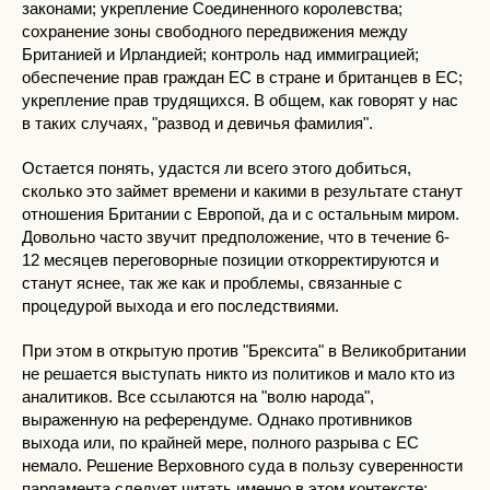
законами; укрепление Соединенного королевства;
сохранение зоны свободного передвижения между
Британией и Ирландией; контроль над иммиграцией;
обеспечение прав граждан ЕС в стране и британцев в ЕС;
укрепление прав трудящихся. В общем, как говорят у нас
в таких случаях, "развод и девичья фамилия".
Остается понять, удастся ли всего этого добиться,
сколько это займет времени и какими в результате станут
отношения Британии с Европой, да и с остальным миром.
Довольно часто звучит предположение, что в течение 6-
12 месяцев переговорные позиции откорректируются и
станут яснее, так же как и проблемы, связанные с
процедурой выхода и его последствиями.
При этом в открытую против "Брексита" в Великобритании
не решается выступать никто из политиков и мало кто из
аналитиков. Все ссылаются на "волю народа",
выраженную на референдуме. Однако противников
выхода или, по крайней мере, полного разрыва с ЕС
немало. Решение Верховного суда в пользу суверенности
парламента следует читать именно в этом контексте: