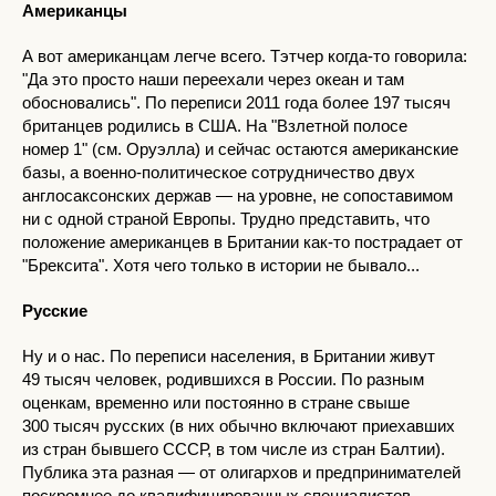
Американцы
А вот американцам легче всего. Тэтчер когда-то говорила:
"Да это просто наши переехали через океан и там
обосновались". По переписи 2011 года более 197 тысяч
британцев родились в США. На "Взлетной полосе
номер 1" (см. Оруэлла) и сейчас остаются американские
базы, а военно-политическое сотрудничество двух
англосаксонских держав — на уровне, не сопоставимом
ни с одной страной Европы. Трудно представить, что
положение американцев в Британии как-то пострадает от
"Брексита". Хотя чего только в истории не бывало...
Русские
Ну и о нас. По переписи населения, в Британии живут
49 тысяч человек, родившихся в России. По разным
оценкам, временно или постоянно в стране свыше
300 тысяч русских (в них обычно включают приехавших
из стран бывшего СССР, в том числе из стран Балтии).
Публика эта разная — от олигархов и предпринимателей
поскромнее до квалифицированных специалистов —