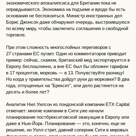
экономического апокалипсиса для Британии пока не
оправдываются. Экономика на подъеме и вроде бы есть
основания не беспокоиться. Министр иностранных дел
Борис Джонсон даже обнаружил очередь, выстроившуюся
по всему миру, чтобы заключить соглашения о свободной
торговле.
При этом сложность многослойных переговоров с
27 странами ЕС пугает. Один из комментаторов приводит
пример: сейчас, скажем, британский мед экспортируется в
Европу беспошлинно, а вне ЕС был бы обложен тарифом
в 17 процентов, морковь — в 13. Почувствуйте разницу!
Но когда у правительства дойдут руки до морковки? В два
года, отпущенных на "Брексит", или дело растянется на
десять и более лет?
Аналитик Нил Уилсон из лондонской компании ETX Capital
отмечает: многие компании в Сити уже начали
планирование постбрекситовской эвакуации в Европу или
даже в Нью-Йорк. Планирование — это, конечно, еще не
решение, но Уолл-стрит, давний соперник Сити в мировых