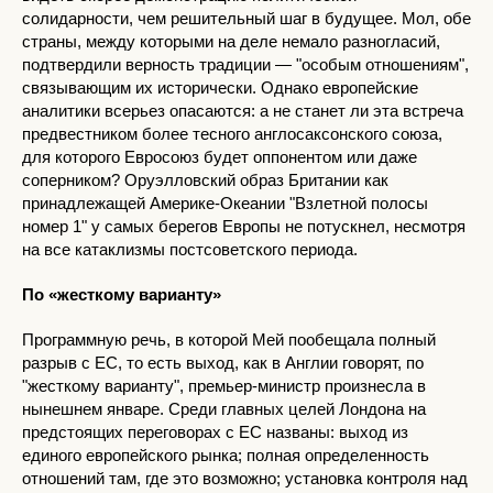
солидарности, чем решительный шаг в будущее. Мол, обе
страны, между которыми на деле немало разногласий,
подтвердили верность традиции — "особым отношениям",
связывающим их исторически. Однако европейские
аналитики всерьез опасаются: а не станет ли эта встреча
предвестником более тесного англосаксонского союза,
для которого Евросоюз будет оппонентом или даже
соперником? Оруэлловский образ Британии как
принадлежащей Америке-Океании "Взлетной полосы
номер 1" у самых берегов Европы не потускнел, несмотря
на все катаклизмы постсоветского периода.
По «жесткому варианту»
Программную речь, в которой Мей пообещала полный
разрыв с ЕС, то есть выход, как в Англии говорят, по
"жесткому варианту", премьер-министр произнесла в
нынешнем январе. Среди главных целей Лондона на
предстоящих переговорах с ЕС названы: выход из
единого европейского рынка; полная определенность
отношений там, где это возможно; установка контроля над