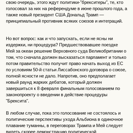
свою очередь, этого ждут политики-"брекситеры", те, кто
голосовал за них на референдуме в июне прошлого года, а
также новый президент США Дональд Трамп —
принципиальный противник всяких союзов и интеграций.
Но вот вопрос: как и что запускать, если не ясны ни
издержки, ни процедура? Предшествовавшее поездке
Мей за океан решение Верховного суда Великобритании о
том, что сначала должен высказаться парламент и только
потом правительство получит право начать выход из ЕС
по условиям 50-й статьи Лиссабонского договора о союзе,
полной ясности не дало. Напротив, оно предполагает
новый раунд жарких дебатов, который должен
завершиться к 8 февраля финальным голосованием по
законопроекту о введении в действие процедуры
"Брексита".
В любом случае, пока это голосование не состоялось и
политические перспективы ухода Альбиона в одиночное
плавание туманны, в переговорах Трампа и Мей следует
видеть скорее демонстрацию политической