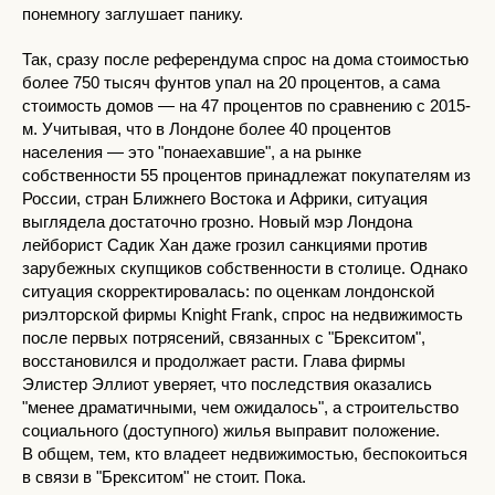
понемногу заглушает панику.
Так, сразу после референдума спрос на дома стоимостью
более 750 тысяч фунтов упал на 20 процентов, а сама
стоимость домов — на 47 процентов по сравнению с 2015-
м. Учитывая, что в Лондоне более 40 процентов
населения — это "понаехавшие", а на рынке
собственности 55 процентов принадлежат покупателям из
России, стран Ближнего Востока и Африки, ситуация
выглядела достаточно грозно. Новый мэр Лондона
лейборист Садик Хан даже грозил санкциями против
зарубежных скупщиков собственности в столице. Однако
ситуация скорректировалась: по оценкам лондонской
риэлторской фирмы Knight Frank, спрос на недвижимость
после первых потрясений, связанных с "Брекситом",
восстановился и продолжает расти. Глава фирмы
Элистер Эллиот уверяет, что последствия оказались
"менее драматичными, чем ожидалось", а строительство
социального (доступного) жилья выправит положение.
В общем, тем, кто владеет недвижимостью, беспокоиться
в связи в "Брекситом" не стоит. Пока.