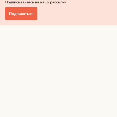
Подписывайтесь на нашу рассылку
Подписаться
Главное
Общество
Бизнес и финансы
Британия от А до Я
Уик-энд
Обзор прессы
Ключи от дома
Радио
Реклама
Вакансии