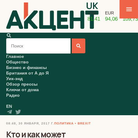
USD
EUR
GBP
81,41
94,06
109,73
Главное
Общество
Бизнес и финансы
Британия от А до Я
Уик-энд
Обзор прессы
Ключи от дома
Радио
EN
08:48, 30 ЯНВАРЯ, 2017 Г.
ПОЛИТИКА
BREXIT
Кто и как может