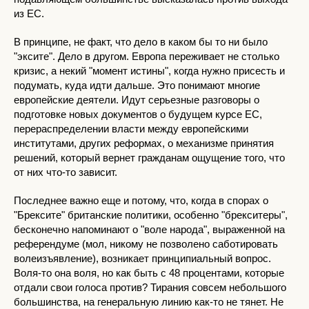
из ЕС.
В принципе, не факт, что дело в каком бы то ни было
"эксите". Дело в другом. Европа переживает не столько
кризис, а некий "момент истины", когда нужно присесть и
подумать, куда идти дальше. Это понимают многие
европейские деятели. Идут серьезные разговоры о
подготовке новых документов о будущем курсе ЕС,
перераспределении власти между европейскими
институтами, других реформах, о механизме принятия
решений, который вернет гражданам ощущение того, что
от них что-то зависит.
Последнее важно еще и потому, что, когда в спорах о
"Брексите" британские политики, особенно "брекситеры",
бесконечно напоминают о "воле народа", выраженной на
референдуме (мол, никому не позволено саботировать
волеизъявление), возникает принципиальный вопрос.
Воля-то она воля, но как быть с 48 процентами, которые
отдали свои голоса против? Тирания совсем небольшого
большинства, на генеральную линию как-то не тянет. Не