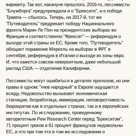
варианту. Так вот, накануне прошлого, 2016-го, пессимисты
"Блумберга" предупреждали и о "Брексите", и о победе
Трампа — сбылось. Теперь, на 2017-й, тот же
"Путеводитель" предрекает победу Национального
фронта Марин Ле Пен на президентских выборах во
Франции и соответственно "Фрексит" — референдум о
выходе этой страны из ЕС. Кроме того, "Путеводитель"
обещает поражение Меркель на выборах в ФРГ в
сентябре, референдум в Италии о выходе из зоны евро.
И, что кажется совсем невероятным, даже небольшой
распад США — отделение Калифорнии.
Пессимисты могут ошибиться в деталях прогнозов, но они
правы в одном: "гнев народный" в Европе ощущается
всюду. Недовольство вызывают экономическая
стагнация, безработица, иммиграция, неповоротливость
бюрократии как в отдельных странах, так и в европейских
институтах. По исследованию, проведенному
авторитетным Pew Research Center перед "Брекситом",
71 процент греков и 61 процент французов недовольны
ЕС, и это при том что в том же исследовании о