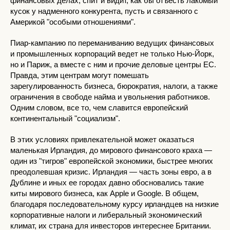
финансовых делах, спит и видит, как бы отъесть лакомый
кусок у надменного конкурента, пусть и связанного с
Америкой "особыми отношениями".
Пиар-кампанию по переманиванию ведущих финансовых
и промышленных корпораций ведет не только Нью-Йорк,
но и Париж, а вместе с ним и прочие деловые центры ЕС.
Правда, этим центрам могут помешать
зарегулированность бизнеса, бюрократия, налоги, а также
ограничения в свободе найма и увольнения работников.
Одним словом, все то, чем славится европейский
континентальный "социализм".
В этих условиях привлекательной может оказаться
маленькая Ирландия, до мирового финансового краха —
один из "тигров" европейской экономики, быстрее многих
преодолевшая кризис. Ирландия — часть зоны евро, а в
Дублине и иных ее городах давно обосновались такие
киты мирового бизнеса, как Apple и Google. В общем,
благодаря последовательному курсу ирландцев на низкие
корпоративные налоги и либеральный экономический
климат, их страна для инвесторов интереснее Британии.