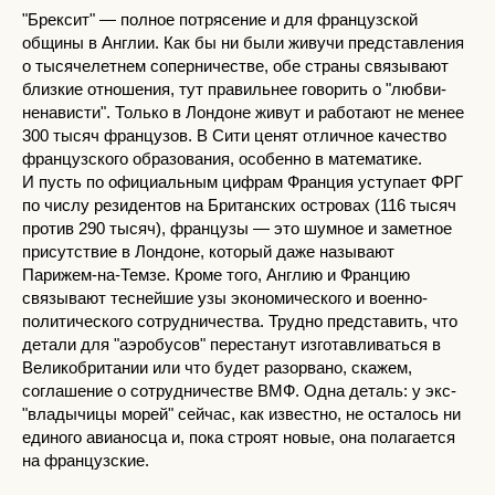
"Брексит" — полное потрясение и для французской
общины в Англии. Как бы ни были живучи представления
о тысячелетнем соперничестве, обе страны связывают
близкие отношения, тут правильнее говорить о "любви-
ненависти". Только в Лондоне живут и работают не менее
300 тысяч французов. В Сити ценят отличное качество
французского образования, особенно в математике.
И пусть по официальным цифрам Франция уступает ФРГ
по числу резидентов на Британских островах (116 тысяч
против 290 тысяч), французы — это шумное и заметное
присутствие в Лондоне, который даже называют
Парижем-на-Темзе. Кроме того, Англию и Францию
связывают теснейшие узы экономического и военно-
политического сотрудничества. Трудно представить, что
детали для "аэробусов" перестанут изготавливаться в
Великобритании или что будет разорвано, скажем,
соглашение о сотрудничестве ВМФ. Одна деталь: у экс-
"владычицы морей" сейчас, как известно, не осталось ни
единого авианосца и, пока строят новые, она полагается
на французские.