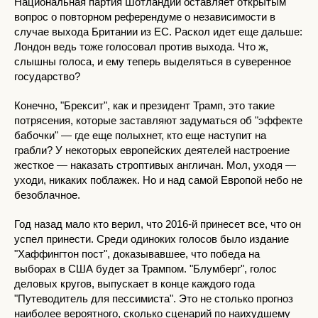
Национальная партия Шотландии оставляет открытым
вопрос о повторном референдуме о независимости в
случае выхода Британии из ЕС. Раскол идет еще дальше:
Лондон ведь тоже голосовал против выхода. Что ж,
слышны голоса, и ему теперь выделяться в суверенное
государство?
Конечно, "Брексит", как и президент Трамп, это такие
потрясения, которые заставляют задуматься об "эффекте
бабочки" — где еще полыхнет, кто еще наступит на
грабли? У некоторых европейских деятелей настроение
жесткое — наказать строптивых англичан. Мол, уходя —
уходи, никаких поблажек. Но и над самой Европой небо не
безоблачное.
Год назад мало кто верил, что 2016-й принесет все, что он
успел принести. Среди одиноких голосов было издание
"Хаффингтон пост", доказывавшее, что победа на
выборах в США будет за Трампом. "Блумберг", голос
деловых кругов, выпускает в конце каждого года
"Путеводитель для пессимиста". Это не столько прогноз
наиболее вероятного, сколько сценарий по наихудшему