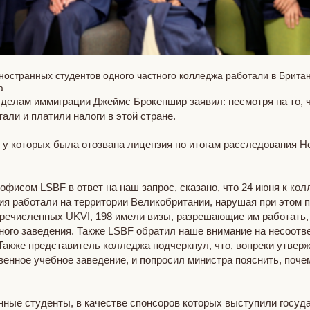
иностранных студентов одного частного колледжа работали в Брита
а.
 делам иммиграции Джеймс Брокеншир заявил: несмотря на то, ч
тали и платили налоги в этой стране.
 у которых была отозвана лицензия по итогам расследования Ho
фисом LSBF в ответ на наш запрос, сказано, что 24 июня к колл
ния работали на территории Великобритании, нарушая при этом 
еречисленных UKVI, 198 имели визы, разрешающие им работать, 
бного заведения. Также LSBF обратил наше внимание на несоот
. Также представитель колледжа подчеркнул, что, вопреки утве
твенное учебное заведение, и попросил министра пояснить, поч
нные студенты, в качестве спонсоров которых выступили госуд