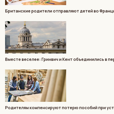
Британские родители отправляют детей во Франц
Вместе веселее: Гринвич и Кент объединились в п
Родителям компенсируют потерю пособий при уст