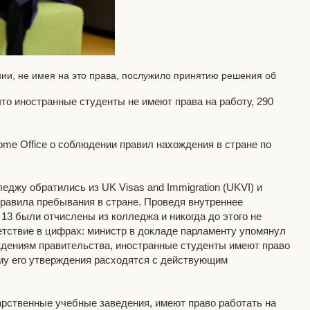
нии, не имея на это права, послужило принятию решения об
то иностранные студенты не имеют права на работу, 290
me Office o соблюдении правил нахождения в стране по
еджу обратились из UK Visas and Immigration (UKVI) и
правила пребывания в стране. Проведя внутреннее
13 были отчислены из колледжа и никогда до этого не
ветствие в цифрах: министр в докладе парламенту упомянул
рждениям правительства, иностранные студенты имеют право
ему его утверждения расходятся с действующим
арственные учебные заведения, имеют право работать на