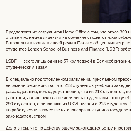
Предположение сотрудников Home Office o том, что около 300 
отзыве у колледжа лицензии на обучение студентов из-за рубеж
В прошлый вторник в своей речи в Палате общин министр по
студентов London School of Business and Finance (LSBF) рабо
LSBF — всего лишь один из 57 колледжей в Великобритании,
студенческим визам.
В специально подготовленном заявлении, присланном пресс-о
выразили беспокойство, что 213 студентов учебного заведе
расследование, колледж установил, что из 213 студентов, п
работали, а двое никогда не являлись студентами этого уче
290 студентов, а чиновники из UKVI писали о 213 студентах
на работу, если в качестве их спонсора выступило государс
законодательством.
Дело в том, что по действующему законодательству иностра