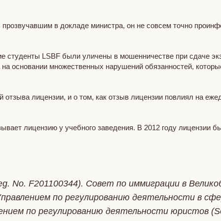
 прозвучавшим в докладе министра, он не совсем точно проин
гие студенты LSBF были уличены в мошенничестве при сдаче экз
а на основании множественных нарушений обязанностей, которы
 отзыва лицензии, и о том, как отзыв лицензии повлиял на еже
зывает лицензию у учебного заведения. В 2012 году лицензии бы
g. No. F201100344). Совет по иммиграции в Вели
равлением по регулированию деятельности в сфере 
лением по регулированию деятельности юристов (Soli