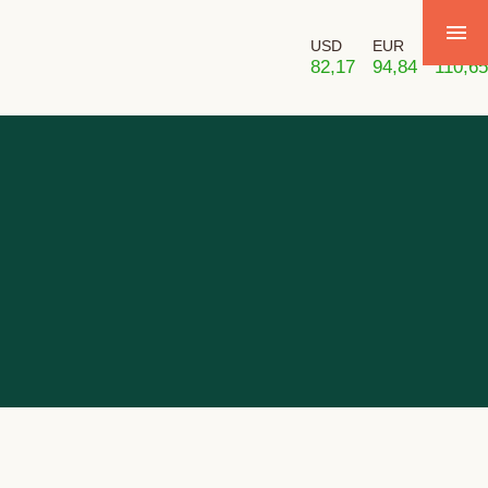
USD
EUR
GBP
82,17
94,84
110,65