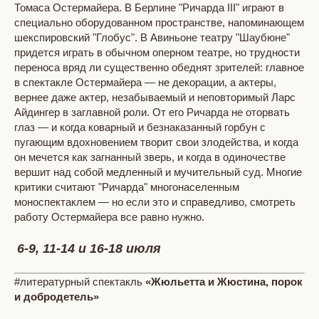
Томаса Остермайера. В Берлине "Ричарда III" играют в
специально оборудованном пространстве, напоминающем
шекспировский "Глобус". В Авиньоне театру "Шаубюне"
придется играть в обычном оперном театре, но трудности
переноса вряд ли существенно обеднят зрителей: главное
в спектакле Остермайера — не декорации, а актеры,
вернее даже актер, незабываемый и неповторимый Ларс
Айдингер в заглавной роли. От его Ричарда не оторвать
глаз — и когда коварный и безнаказанный горбун с
пугающим вдохновением творит свои злодейства, и когда
он мечется как загнанный зверь, и когда в одиночестве
вершит над собой медленный и мучительный суд. Многие
критики считают "Ричарда" многонаселенным
моноспектаклем — но если это и справедливо, смотреть
работу Остермайера все равно нужно.
6-9, 11-14 и 16-18 июля
#литературный спектакль
«Жюльетта и Жюстина, порок
и добродетель»