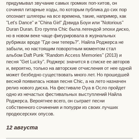
придумывал звучание самых громких поп-хитов, он
сочинял гитарные ходы, по которым публика до сих пор
опознает шлягеры на все времена, такие, например, как
"Let's Dance" и "China Girl" Дэвида Боуи или "Notorious"
Duran Duran. Его группа Chic была легендой эпохи диско,
но в новом веке чаще фигурировала в журнальных
рубриках вроде "Где они теперь?". Найла Роджерса не
забыли, но настоящим поворотным моментом стал
альбом Daft Punk "Random Access Memories" (2013) и
песня "Get Lucky". Роджерс значится в списке ее авторов
и, вероятно, только на авторские отчисления от нее одной
может безбедно существовать много лет. Но прошедшей
весной появилась новая песня Chic, а на лето назначен
релиз нового диска. На фестивале Oya в Осло пройдет
одно из нечастых фестивальных выступлений Найла
Роджерса. Вероятнее всего, он сыграет песни
собственного сочинения и попурри из своих лучших
продюсерских опусов.
12 августа