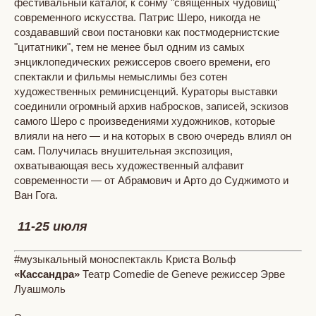
фестивальный каталог, к сонму "священных чудовищ"
современного искусства. Патрис Шеро, никогда не
создававший свои постановки как постмодернистские
"цитатники", тем не менее был одним из самых
энциклопедических режиссеров своего времени, его
спектакли и фильмы немыслимы без сотен
художественных реминисценций. Кураторы выставки
соединили огромный архив набросков, записей, эскизов
самого Шеро с произведениями художников, которые
влияли на него — и на которых в свою очередь влиял он
сам. Получилась внушительная экспозиция,
охватывающая весь художественный алфавит
современности — от Абрамович и Арто до Суджимото и
Ван Гога.
11-25 июля
#музыкальный моноспектакль Криста Вольф
«Кассандра»
Театр Comedie de Geneve режиссер Эрве
Луашмоль