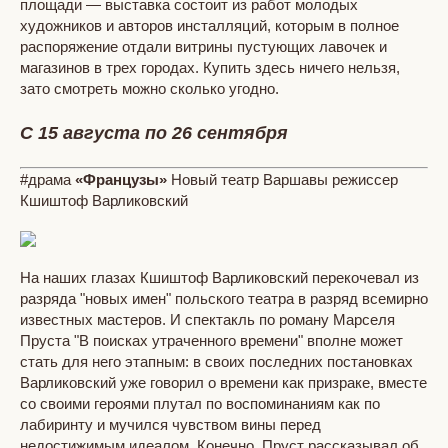
площади — выставка состоит из работ молодых
художников и авторов инсталляций, которым в полное
распоряжение отдали витрины пустующих лавочек и
магазинов в трех городах. Купить здесь ничего нельзя,
зато смотреть можно сколько угодно.
С 15 августа по 26 сентября
#драма
«Французы»
Новый театр Варшавы режиссер
Кшиштоф Варликовский
На наших глазах Кшиштоф Варликовский перекочевал из
разряда "новых имен" польского театра в разряд всемирно
известных мастеров. И спектакль по роману Марселя
Пруста "В поисках утраченного времени" вполне может
стать для него этапным: в своих последних постановках
Варликовский уже говорил о времени как призраке, вместе
со своими героями плутал по воспоминаниям как по
лабиринту и мучился чувством вины перед
недостижимым идеалом. Конечно, Пруст рассказывал об