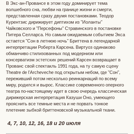
В Экс-ан-Провансе в этом году доминирует тема
волшебного сна, любви на границе жизни и смерти,
представленная сразу двумя постановками. Теодор
Курентзис дирижирует диптихом из "Иоланты"
Чайковского и "Персефоны" Стравинского в постановке
Питера Селларса. Но самым ожидаемым событием Экса
остается "Сон в летнюю ночь" Бриттена в легендарной
интерпретации Роберта Карсена. Виртуоз одинаково
обманчиво стилизованных под модернизм или
консерватизм эстетских решений Карсен возвращает в
Прованс свой спектакль 1991 года, на ту самую сцену
Theatre de l'Archeveche под открытым небом, где "Сон",
переживший потом несколько реинкарнаций по всему
миру, родился и вырос. Классике современного оперного
театра по-настоящему идет в свою очередь классическая
дирижерская интерпретация Казуши Оно, умеющего
прояснить все темные места и не порвать тонкое
плетение зыбкой бриттеновской музыкальной ткани.
4, 7, 10, 12, 16, 18 и 20 июля