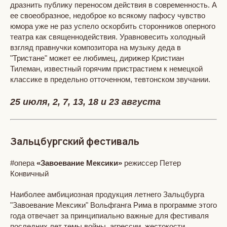
дразнить публику переносом действия в современность. А
ее своеобразное, недоброе ко всякому пафосу чувство
юмора уже не раз успело оскорбить сторонников оперного
театра как священнодействия. Уравновесить холодный
взгляд правнучки композитора на музыку деда в
"Тристане" может ее любимец, дирижер Кристиан
Тилеман, известный горячим пристрастием к немецкой
классике в предельно отточенном, тевтонском звучании.
25 июля, 2, 7, 13, 18 и 23 августа
Зальцбургский фестиваль
#опера
«Завоевание Мексики»
режиссер Петер
Конвичный
Наиболее амбициозная продукция летнего Зальцбурга
"Завоевание Мексики" Вольфганга Рима в программе этого
года отвечает за принципиально важные для фестиваля
последних лет темы войны, агрессии, жестокости