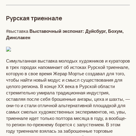
Рурская триеннале
#выставка
Выставочный экспонат: Дуйсбург, Бохум,
Динслакен
Симультанная выставка молодых художников и кураторов
в трех городах напоминает об истоках Рурской триеннале,
которую в свое время Жерар Мортье создавал для того,
чтобы найти новый модус и смысл существования для
целого региона. В конце ХХ века в Рурской области
стремительно умирала традиционная индустрия,
оставляя после себя брошенные ангары, цеха и шахты, —
они-то и стали отличной альтернативной площадкой для
самых смелых художественных экспериментов, но, увы,
триеннале идет только полтора месяца в году, а вообще-
то регион по-прежнему борется с запустением. В этом
году триеннале взялась за заброшенные торговые