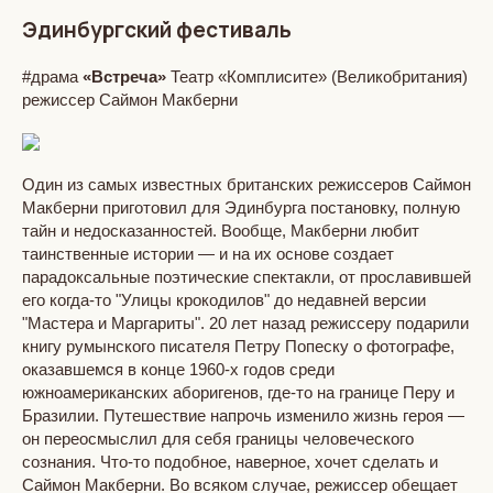
Эдинбургский фестиваль
#драма
«Встреча»
Театр «Комплисите» (Великобритания)
режиссер Саймон Макберни
Один из самых известных британских режиссеров Саймон
Макберни приготовил для Эдинбурга постановку, полную
тайн и недосказанностей. Вообще, Макберни любит
таинственные истории — и на их основе создает
парадоксальные поэтические спектакли, от прославившей
его когда-то "Улицы крокодилов" до недавней версии
"Мастера и Маргариты". 20 лет назад режиссеру подарили
книгу румынского писателя Петру Попеску о фотографе,
оказавшемся в конце 1960-х годов среди
южноамериканских аборигенов, где-то на границе Перу и
Бразилии. Путешествие напрочь изменило жизнь героя —
он переосмыслил для себя границы человеческого
сознания. Что-то подобное, наверное, хочет сделать и
Саймон Макберни. Во всяком случае, режиссер обещает