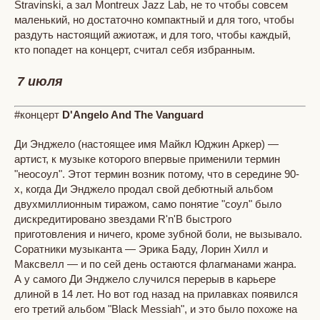
Stravinski, а зал Montreux Jazz Lab, не то чтобы совсем
маленький, но достаточно компактный и для того, чтобы
раздуть настоящий ажиотаж, и для того, чтобы каждый,
кто попадет на концерт, считал себя избранным.
7 июля
#концерт
D'Angelo And The Vanguard
Ди Энджело (настоящее имя Майкл Юджин Аркер) —
артист, к музыке которого впервые применили термин
"неосоул". Этот термин возник потому, что в середине 90-
х, когда Ди Энджело продал свой дебютный альбом
двухмиллионным тиражом, само понятие "соул" было
дискредитировано звездами R'n'B быстрого
приготовления и ничего, кроме зубной боли, не вызывало.
Соратники музыканта — Эрика Баду, Лорин Хилл и
Максвелл — и по сей день остаются флагманами жанра.
А у самого Ди Энджело случился перерыв в карьере
длиной в 14 лет. Но вот год назад на прилавках появился
его третий альбом "Black Messiah", и это было похоже на