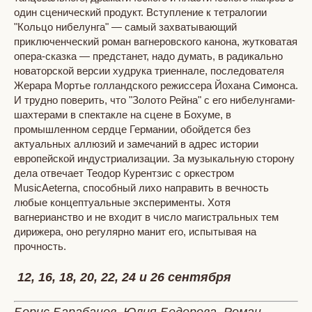
один сценический продукт. Вступление к тетралогии
"Кольцо нибелунга" — самый захватывающий
приключенческий роман вагнеровского канона, жутковатая
опера-сказка — предстанет, надо думать, в радикально
новаторской версии худрука триеннале, последователя
Жерара Мортье голландского режиссера Йохана Симонса.
И трудно поверить, что "Золото Рейна" с его нибелунгами-
шахтерами в спектакле на сцене в Бохуме, в
промышленном сердце Германии, обойдется без
актуальных аллюзий и замечаний в адрес истории
европейской индустриализации. За музыкальную сторону
дела отвечает Теодор Курентзис с оркестром
MusicAeterna, способный лихо направить в вечность
любые концептуальные эксперименты. Хотя
вагнерианство и не входит в число магистральных тем
дирижера, оно регулярно манит его, испытывая на
прочность.
12, 16, 18, 20, 22, 24 и 26 сентября
Борис Барабанов, Юлия Бедерова, Роман