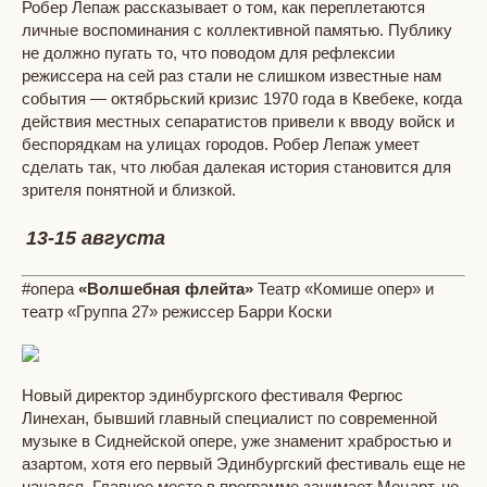
Робер Лепаж рассказывает о том, как переплетаются
личные воспоминания с коллективной памятью. Публику
не должно пугать то, что поводом для рефлексии
режиссера на сей раз стали не слишком известные нам
события — октябрьский кризис 1970 года в Квебеке, когда
действия местных сепаратистов привели к вводу войск и
беспорядкам на улицах городов. Робер Лепаж умеет
сделать так, что любая далекая история становится для
зрителя понятной и близкой.
13-15 августа
#опера
«Волшебная флейта»
Театр «Комише опер» и
театр «Группа 27» режиссер Барри Коски
Новый директор эдинбургского фестиваля Фергюс
Линехан, бывший главный специалист по современной
музыке в Сиднейской опере, уже знаменит храбростью и
азартом, хотя его первый Эдинбургский фестиваль еще не
начался. Главное место в программе занимает Моцарт, но