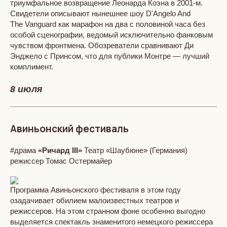
триумфальное возвращение Леонарда Коэна в 2001-м.
Свидетели описывают нынешнее шоу D'Angelo And
The Vanguard как марафон на два с половиной часа без
особой сценографии, ведомый исключительно фанковым
чувством фронтмена. Обозреватели сравнивают Ди
Энджело с Принсом, что для публики Монтре — лучший
комплимент.
8 июля
Авиньонский фестиваль
#драма
«Ричард III»
Театр «Шаубюне» (Германия)
режиссер Томас Остермайер
Программа Авиньонского фестиваля в этом году
озадачивает обилием малоизвестных театров и
режиссеров. На этом странном фоне особенно выгодно
выделяется спектакль знаменитого немецкого режиссера