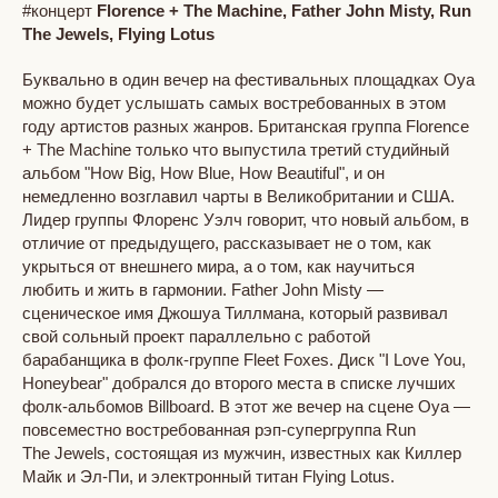
#концерт
Florence + The Machine, Father John Misty, Run
The Jewels, Flying Lotus
Буквально в один вечер на фестивальных площадках Oya
можно будет услышать самых востребованных в этом
году артистов разных жанров. Британская группа Florence
+ The Machine только что выпустила третий студийный
альбом "How Big, How Blue, How Beautiful", и он
немедленно возглавил чарты в Великобритании и США.
Лидер группы Флоренс Уэлч говорит, что новый альбом, в
отличие от предыдущего, рассказывает не о том, как
укрыться от внешнего мира, а о том, как научиться
любить и жить в гармонии. Father John Misty —
сценическое имя Джошуа Тиллмана, который развивал
свой сольный проект параллельно с работой
барабанщика в фолк-группе Fleet Foxes. Диск "I Love You,
Honeybear" добрался до второго места в списке лучших
фолк-альбомов Billboard. В этот же вечер на сцене Oya —
повсеместно востребованная рэп-супергруппа Run
The Jewels, состоящая из мужчин, известных как Киллер
Майк и Эл-Пи, и электронный титан Flying Lotus.