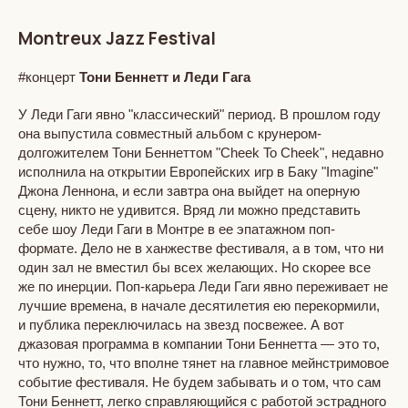
Montreux Jazz Festival
#концерт
Тони Беннетт и Леди Гага
У Леди Гаги явно "классический" период. В прошлом году
она выпустила совместный альбом с крунером-
долгожителем Тони Беннеттом "Cheek To Cheek", недавно
исполнила на открытии Европейских игр в Баку "Imagine"
Джона Леннона, и если завтра она выйдет на оперную
сцену, никто не удивится. Вряд ли можно представить
себе шоу Леди Гаги в Монтре в ее эпатажном поп-
формате. Дело не в ханжестве фестиваля, а в том, что ни
один зал не вместил бы всех желающих. Но скорее все
же по инерции. Поп-карьера Леди Гаги явно переживает не
лучшие времена, в начале десятилетия ею перекормили,
и публика переключилась на звезд посвежее. А вот
джазовая программа в компании Тони Беннетта — это то,
что нужно, то, что вполне тянет на главное мейнстримовое
событие фестиваля. Не будем забывать и о том, что сам
Тони Беннетт, легко справляющийся с работой эстрадного