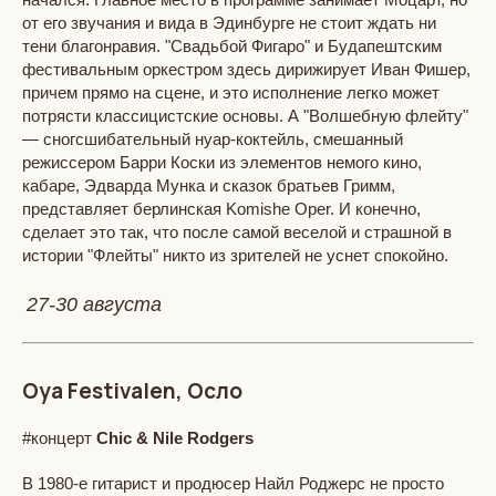
от его звучания и вида в Эдинбурге не стоит ждать ни
тени благонравия. "Свадьбой Фигаро" и Будапештским
фестивальным оркестром здесь дирижирует Иван Фишер,
причем прямо на сцене, и это исполнение легко может
потрясти классицистские основы. А "Волшебную флейту"
— сногсшибательный нуар-коктейль, смешанный
режиссером Барри Коски из элементов немого кино,
кабаре, Эдварда Мунка и сказок братьев Гримм,
представляет берлинская Komishe Oper. И конечно,
сделает это так, что после самой веселой и страшной в
истории "Флейты" никто из зрителей не уснет спокойно.
27-30 августа
Oya Festivalen, Осло
#концерт
Chic & Nile Rodgers
В 1980-е гитарист и продюсер Найл Роджерс не просто