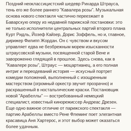
Поздний неоклассицистский шедевр Рихарда Штрауса,
тень его же более раннего "Кавалера розы". Музыкальная
основа нового спектакля частично переезжает в
Баварскую оперу из недавней парижской постановки: это
не только исполнители центральных партий второго плана
Курт Ридль, Йозеф Кайзер, Дорис Зоффель, но и, главное,
дирижер Филипп Жордан. Он с чувством и вкусом
управляет едва не безбрежным морем изысканности
штраусовской музыки, посвященной старой Вене и
завороженно глядящей в прошлое. Здесь снова, как в
"Кавалере розы", Штраус — моцартианец, а его полная
интриг и переодеваний история — искусный портрет
комедии положений, выполненный с изощренным
мастерством (огромный оркестр звучит прозрачно) и
раскрашенный в ностальгические краски. Постановщик
новой "Арабеллы" — востребованный немецкий
специалист, известный кинорежиссер Андреас Дрезен.
Еще одно важное отличие от парижского спектакля —
партию Арабеллы вместо Рене Флеминг поет элегантная
красавица Аня Хартерос, и этот выбор может оказаться
более удачным.