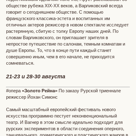
обществе рубежа XIX-XX веков, а Варликовский всегда
говорит о сегодняшнем обществе. С помощью
французского классика-эстета и воспитанных им
отличных актеров режиссер в новом спектакле исследует
растерянную, сбитую с толку Европу наших дней. По
словам Варликовского, он приглашает зрителя в
непростое путешествие по салонам, темным комнатам и
душе Европы. То, что в конце пути каждый станет
совершенно иным, чем в его начале, не приходится
сомневаться.
21-23 и 28-30 августа
#опера
«Золото Рейна»
По заказу Рурской триеннале
режиссер Йохан Симонс
Самый масштабный европейский фестиваль нового
искусства программно пестует неконвенциональный
театр. И Вагнер в этом смысле идеально подходит для
рурских экспериментов в области соединения оперного,
танцевального, драматического и пластического жанров в