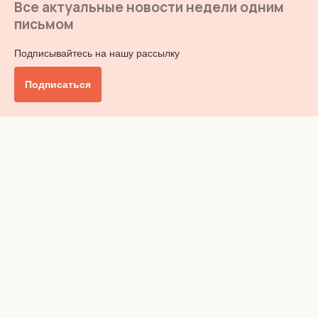
Все актуальные новости недели одним
письмом
Подписывайтесь на нашу рассылку
Подписаться
Главное
Общество
Бизнес и финансы
Британия от А до Я
Уик-энд
Обзор прессы
Ключи от дома