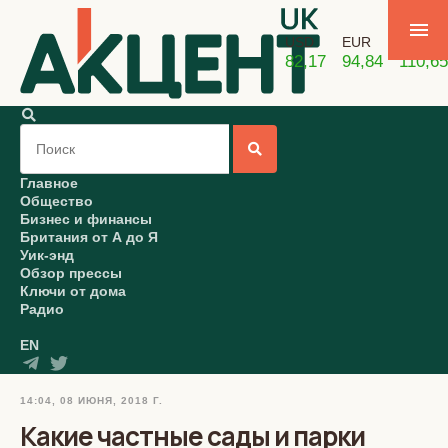
USD
EUR
GBP
82,17
94,84
110,65
Главное
Общество
Бизнес и финансы
Британия от А до Я
Уик-энд
Обзор прессы
Ключи от дома
Радио
EN
14:04, 08 ИЮНЯ, 2018 Г.
Какие частные сады и парки