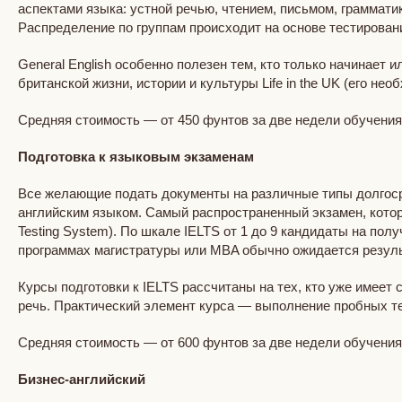
аспектами языка: устной речью, чтением, письмом, грамматик
Распределение по группам происходит на основе тестирован
General English особенно полезен тем, кто только начинает 
британской жизни, истории и культуры Life in the UK (его 
Средняя стоимость — от 450 фунтов за две недели обучени
Подготовка к языковым экзаменам
Все желающие подать документы на различные типы долгос
английским языком. Самый распространенный экзамен, которы
Testing System). По шкале IELTS от 1 до 9 кандидаты на по
программах магистратуры или MBA обычно ожидается резуль
Курсы подготовки к IELTS рассчитаны на тех, кто уже имеет 
речь. Практический элемент курса — выполнение пробных т
Средняя стоимость — от 600 фунтов за две недели обучени
Бизнес-английский