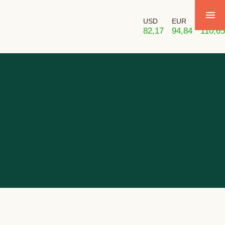
USD
EUR
GBP
82,17
94,84
110,65