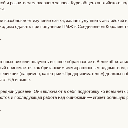
ой и развитием словарного запаса. Курс общего английского по
ия.
или возобновляет изучение языка, желает улучшить английский в
необходимо сдавать при получении ПМЖ в Соединенном Королевств
я.
рочных виз или получить высшее образование в Великобритан
й принимается как британским иммиграционным ведомством, так и
лучение виз (например, категории «Предприниматель») должны на
тат 6,5 и выше.
средний уровень. Они включают в себя подготовку ко всем четыр
естов и последующая работа над ошибками — играет большую р
я.