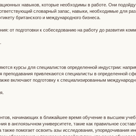
ационных навыков, которые необходимы в работе. Они подойдут
оответствующий словарный запас, навыки, необходимые для ра
тикету британского и международного бизнеса.
ия: от подготовки к собеседованию на работу до развития ком
я.
яются курсы для специалистов определенной индустрии: наприм
для преподавания привлекаются специалисты в определенной сф
акже включают подготовку к специализированным международн
ия.
ентов, начинающих в ближайшее время обучение в высшем уче
я в англоязычном университете, такие как правильное составл
а также помогает освоить азы исследования, упорядочивания и