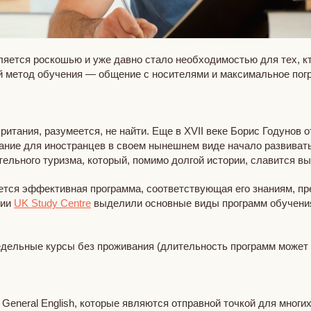
яется роскошью и уже давно стало необходимостью для тех, кт
ый метод обучения — общение с носителями и максимальное пог
ритания, разумеется, не найти. Еще в XVII веке Борис Годунов
ние для иностранцев в своем нынешнем виде начало развиваться
тельного туризма, который, помимо долгой истории, славится 
дется эффективная программа, соответствующая его знаниям, п
нии
UK Study Centre
выделили основные виды программ обучения
едельные курсы без проживания (длительность программ может 
General English, которые являются отправной точкой для многи