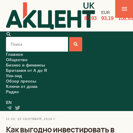
USD
EUR
GBP
80,93
93,19
108,83
Главное
Общество
Бизнес и финансы
Британия от А до Я
Уик-энд
Обзор прессы
Ключи от дома
Радио
EN
11:10, 25 СЕНТЯБРЯ, 2018 Г.
Как выгодно инвестировать в