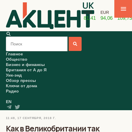
USD
EUR
GBP
81,41
94,06
109,73
Главное
Общество
Бизнес и финансы
Британия от А до Я
Уик-энд
Обзор прессы
Ключи от дома
Радио
EN
11:48, 17 СЕНТЯБРЯ, 2018 Г.
Как в Великобритании так