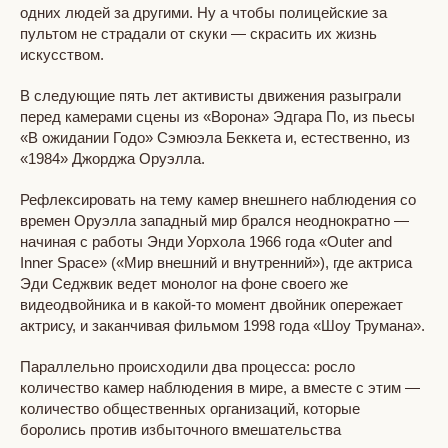
одних людей за другими. Ну а чтобы полицейские за
пультом не страдали от скуки — скрасить их жизнь
искусством.
В следующие пять лет активисты движения разыграли
перед камерами сцены из «Ворона» Эдгара По, из пьесы
«В ожидании Годо» Сэмюэла Беккета и, естественно, из
«1984» Джорджа Оруэлла.
Рефлексировать на тему камер внешнего наблюдения со
времен Оруэлла западный мир брался неоднократно —
начиная с работы Энди Уорхола 1966 года «Outer and
Inner Space» («Мир внешний и внутренний»), где актриса
Эди Седжвик ведет монолог на фоне своего же
видеодвойника и в какой-то момент двойник опережает
актрису, и заканчивая фильмом 1998 года «Шоу Трумана».
Параллельно происходили два процесса: росло
количество камер наблюдения в мире, а вместе с этим —
количество общественных организаций, которые
боролись против избыточного вмешательства