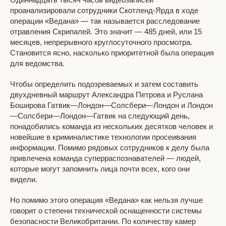
проанализировали сотрудники Скотленд-Ярда в ходе
операции «Ведана» — так называется расследование
отравления Скрипалей. Это значит — 485 дней, или 15
месяцев, непрерывного круглосуточного просмотра.
Становится ясно, насколько приоритетной была операция
для ведомства.
Чтобы определить подозреваемых и затем составить
двухдневный маршрут Александра Петрова и Руслана
Боширова Гатвик—Лондон—Солсбери—Лондон и Лондон
—Солсбери—Лондон—Гатвик на следующий день,
понадобились команда из нескольких десятков человек и
новейшие в криминалистике технологии просеивания
информации. Помимо рядовых сотрудников к делу была
привлечена команда суперраспознавателей — людей,
которые могут запомнить лица почти всех, кого они
видели.
Но помимо этого операция «Ведана» как нельзя лучше
говорит о степени технической оснащенности системы
безопасности Великобритании. По количеству камер