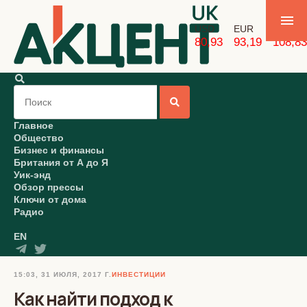
USD
EUR
GBP
80,93
93,19
108,83
Главное
Общество
Бизнес и финансы
Британия от А до Я
Уик-энд
Обзор прессы
Ключи от дома
Радио
EN
15:03, 31 ИЮЛЯ, 2017 Г.
ИНВЕСТИЦИИ
Как найти подход к