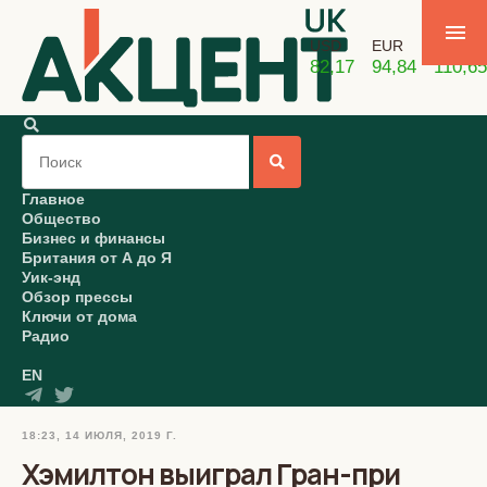
USD
EUR
GBP
82,17
94,84
110,65
Главное
Общество
Бизнес и финансы
Британия от А до Я
Уик-энд
Обзор прессы
Ключи от дома
Радио
EN
18:23, 14 ИЮЛЯ, 2019 Г.
Хэмилтон выиграл Гран-при