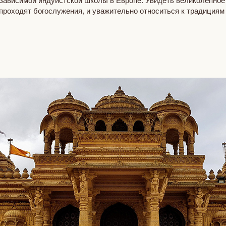
езависимой индуистской школы в Европе. Увидеть великолепно
 проходят богослужения, и уважительно относиться к традиция