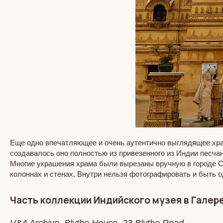
Еще одно впечатляющее и очень аутентично выглядящее храм
создавалось оно полностью из привезенного из Индии песчан
Многие украшения храма были вырезаны вручную в городе Со
колоннах и стенах. Внутри нельзя фотографировать и быть о
Часть коллекции Индийского музея в Галер
V&A Archive, Blythe House, 23 Blythe Road