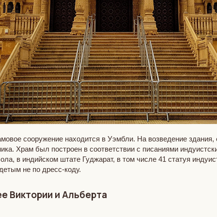
овое сооружение находится в Уэмбли. На возведение здания, от
ика. Храм был построен в соответствии с писаниями индуистск
ла, в индийском штате Гуджарат, в том числе 41 статуя индуис
детым не по дресс-коду.
ее Виктории и Альберта