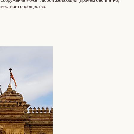
е сооружение может любой желающий (причем бесплатно),
м местного сообщества.