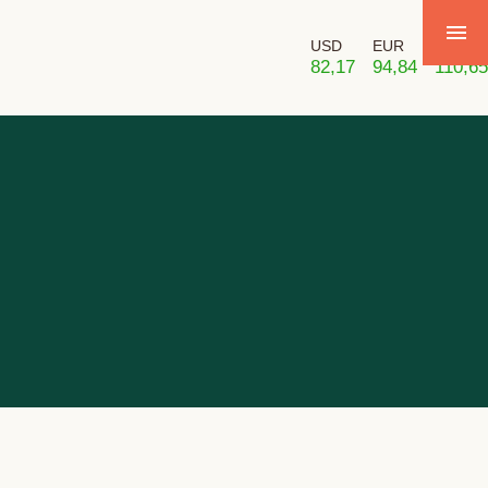
USD
EUR
GBP
82,17
94,84
110,65