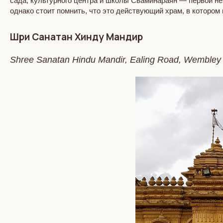
сада, культурного центра и школы Сваминараян — первой н
однако стоит помнить, что это действующий храм, в котором
Шри Санатан Хинду Мандир
Shree Sanatan Hindu Mandir, Ealing Road, Wembley