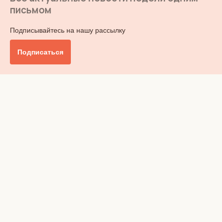
письмом
Подписывайтесь на нашу рассылку
Подписаться
Главное
Общество
Бизнес и финансы
Британия от А до Я
Уик-энд
Обзор прессы
Ключи от дома