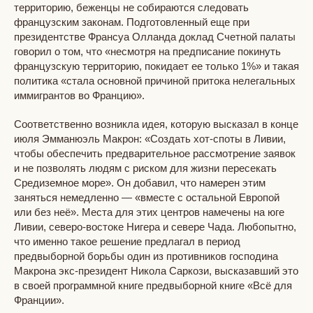
территорию, беженцы не собираются следовать
французским законам. Подготовленный еще при
президентстве Франсуа Олланда доклад Счетной палаты
говорил о том, что «несмотря на предписание покинуть
французскую территорию, покидает ее только 1%» и такая
политика «стала основной причиной притока нелегальных
иммигрантов во Францию».
Соответственно возникла идея, которую высказал в конце
июля Эмманюэль Макрон: «Создать хот-споты в Ливии,
чтобы обеспечить предварительное рассмотрение заявок
и не позволять людям с риском для жизни пересекать
Средиземное море». Он добавил, что намерен этим
заняться немедленно — «вместе с остальной Европой
или без неё». Места для этих центров намечены на юге
Ливии, северо-востоке Нигера и севере Чада. Любопытно,
что именно такое решение предлагал в период
предвыборной борьбы один из противников господина
Макрона экс-президент Никола Саркози, высказавший это
в своей программной книге предвыборной книге «Всё для
Франции».