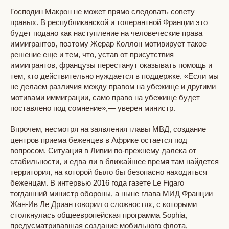
Господин Макрон не может прямо следовать совету
правых. В республиканской и толерантной Франции это
будет подано как наступление на человеческие права
иммигрантов, поэтому Жерар Коллон мотивирует такое
решение еще и тем, что, устав от присутствия
иммигрантов, французы перестанут оказывать помощь и
тем, кто действительно нуждается в поддержке. «Если мы
не делаем различия между правом на убежище и другими
мотивами иммиграции, само право на убежище будет
поставлено под сомнение»,— уверен министр.
Впрочем, несмотря на заявления главы МВД, создание
центров приема беженцев в Африке остается под
вопросом. Ситуация в Ливии по-прежнему далека от
стабильности, и едва ли в ближайшее время там найдется
территория, на которой было бы безопасно находиться
беженцам. В интервью 2016 года газете Le Figaro
тогдашний министр обороны, а ныне глава МИД Франции
Жан-Ив Ле Дриан говорил о сложностях, с которыми
столкнулась общеевропейская программа Sophia,
предусматривавшая создание мобильного флота,