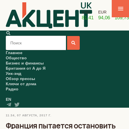
USD
EUR
GBP
81,41
94,06
109,73
Главное
Общество
Бизнес и финансы
Британия от А до Я
Уик-энд
Обзор прессы
Ключи от дома
Радио
EN
11:34, 07 АВГУСТА, 2017 Г.
Франция пытается остановить