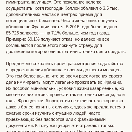
иммигранта на улице». Это пожелание нелегко
осуществить, хотя господин Коллон объявил о 3,5 тыс.
дополнительных местах в центрах приема для
потенциальных беженцев. Число желающих получить
убежище во Франции растет. В 2016 году было подано
85 726 запросов — на 7,1% больше, чем год назад.
Примерно 69,1% получают отказ, но далеко не все
соглашаются после этого покинуть страну, для
достижения которой они потратили столько сил и средств.
Предложено сократить время рассмотрения ходатайства
о предоставлении убежища с восьми до шести месяцев.
Это тем более важно, что во время рассмотрения своего
дела иммигранты могут легально проживать во Франции.
Их пособия минимальны, условия жизни казарменные, но
многие из них готовы провести так не только месяцы, но и
годы. Французская бюрократия не отличается скоростью
даже в более понятных случаях, здесь же предлагается в
сжатые сроки изучить ситуацию людей, часто
приезжающих без паспортов или с фальшивыми
документами. К тому же цифры эти отражают только
зарегистрированных иммигрантов. Число находящихся во