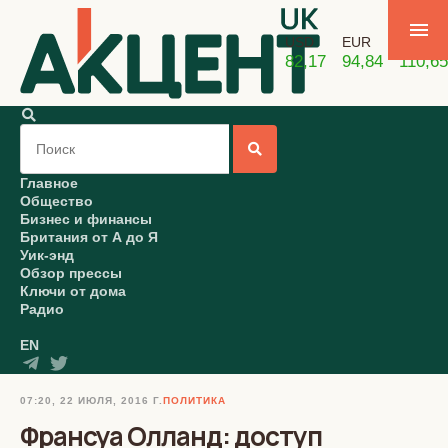
USD
EUR
GBP
82,17
94,84
110,65
Главное
Общество
Бизнес и финансы
Британия от А до Я
Уик-энд
Обзор прессы
Ключи от дома
Радио
EN
07:20, 22 ИЮЛЯ, 2016 Г.
ПОЛИТИКА
Франсуа Олланд: доступ