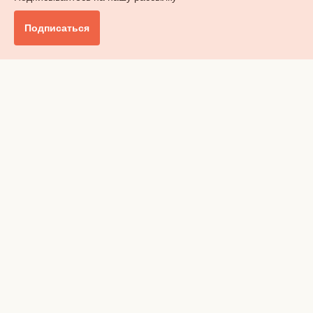
Подписаться
Главное
Общество
Бизнес и финансы
Британия от А до Я
Уик-энд
Обзор прессы
Ключи от дома
Радио
Реклама
Вакансии
Advertising