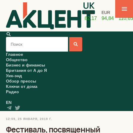
USD
EUR
GBP
82,17
94,84
110,65
Главное
Общество
Бизнес и финансы
Британия от А до Я
Уик-энд
Обзор прессы
Ключи от дома
Радио
EN
12:59, 25 ЯНВАРЯ, 2019 Г.
Фестиваль, посвященный