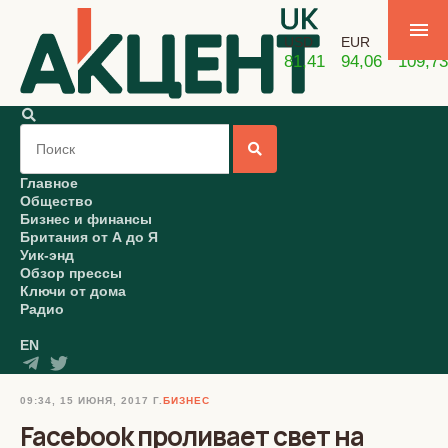
USD
EUR
GBP
81,41
94,06
109,73
Главное
Общество
Бизнес и финансы
Британия от А до Я
Уик-энд
Обзор прессы
Ключи от дома
Радио
EN
09:34, 15 ИЮНЯ, 2017 Г.
БИЗНЕС
Facebook проливает свет на