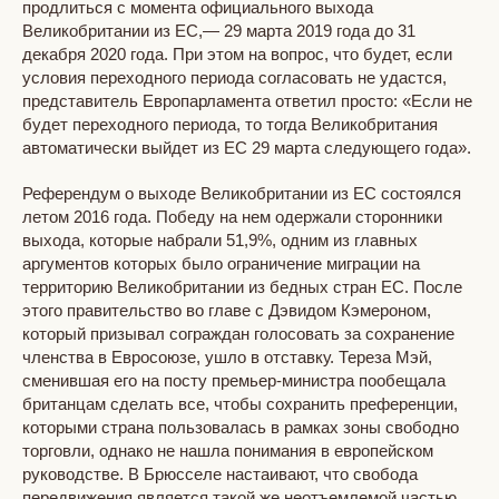
продлиться с момента официального выхода
Великобритании из ЕС,— 29 марта 2019 года до 31
декабря 2020 года. При этом на вопрос, что будет, если
условия переходного периода согласовать не удастся,
представитель Европарламента ответил просто: «Если не
будет переходного периода, то тогда Великобритания
автоматически выйдет из ЕС 29 марта следующего года».
Референдум о выходе Великобритании из ЕС состоялся
летом 2016 года. Победу на нем одержали сторонники
выхода, которые набрали 51,9%, одним из главных
аргументов которых было ограничение миграции на
территорию Великобритании из бедных стран ЕС. После
этого правительство во главе с Дэвидом Кэмероном,
который призывал сограждан голосовать за сохранение
членства в Евросоюзе, ушло в отставку. Тереза Мэй,
сменившая его на посту премьер-министра пообещала
британцам сделать все, чтобы сохранить преференции,
которыми страна пользовалась в рамках зоны свободно
торговли, однако не нашла понимания в европейском
руководстве. В Брюсселе настаивают, что свобода
передвижения является такой же неотъемлемой частью