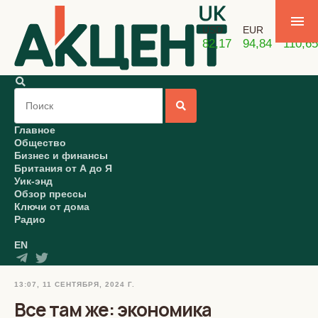
USD
EUR
GBP
82,17
94,84
110,65
Главное
Общество
Бизнес и финансы
Британия от А до Я
Уик-энд
Обзор прессы
Ключи от дома
Радио
EN
13:07, 11 СЕНТЯБРЯ, 2024 Г.
Все там же: экономика