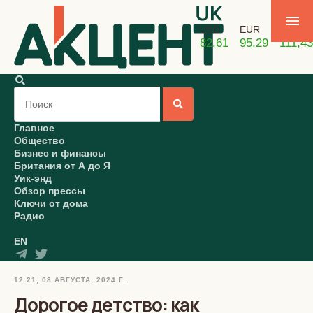
USD
EUR
GBP
82,61
95,29
111,43
Главное
Общество
Бизнес и финансы
Британия от А до Я
Уик-энд
Обзор прессы
Ключи от дома
Радио
EN
12:21, 08 АВГУСТА, 2024 Г.
Дорогое детство: как