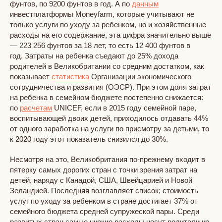
фунтов, по 9200 фунтов в год. А по
данным
инвестплатформы Moneyfarm, которые учитывают не
только услуги по уходу за ребенком, но и хозяйственные
расходы на его содержание, эта цифра значительно выше
— 223 256 фунтов за 18 лет, то есть 12 400 фунтов в
год. Затраты на ребенка съедают до 25% дохода
родителей в Великобритании со средним достатком, как
показывает
статистика
Организации экономического
сотрудничества и развития (ОЭСР). При этом доля затрат
на ребенка в семейном бюджете постепенно снижается:
по
расчетам
UNICEF, если в 2015 году семейной паре,
воспитывающей двоих детей, приходилось отдавать 44%
от одного заработка на услуги по присмотру за детьми, то
к 2020 году этот показатель снизился до 30%.
Несмотря на это, Великобритания по-прежнему входит в
пятерку самых дорогих стран с точки зрения затрат на
детей, наряду с Канадой, США, Швейцарией и Новой
Зеландией. Последняя возглавляет список; стоимость
услуг по уходу за ребенком в стране достигает 37% от
семейного бюджета средней супружеской пары. Среди
развитых стран самые низкие расходы несут родители из