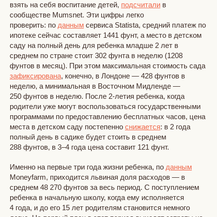
взять на себя воспитание детей,
подсчитали
в
сообществе Mumsnet. Эти цифры легко
проверить: по
данным
сервиса Statista, средний платеж по
ипотеке сейчас составляет 1441 фунт, а место в детском
саду на полный день для ребенка младше 2 лет в
среднем по стране стоит 302 фунта в неделю (1208
фунтов в месяц). При этом максимальная стоимость сада
зафиксирована
, конечно, в Лондоне — 428 фунтов в
неделю, а минимальная в Восточном Мидленде —
250 фунтов в неделю. После 2-летия ребенка, когда
родители уже могут воспользоваться государственными
программами по предоставлению бесплатных часов, цена
места в детском саду постепенно
снижается
: в 2 года
полный день в садике будет стоить в среднем
288 фунтов, в 3–4 года цена составит 121 фунт.
Именно на первые три года жизни ребенка, по
данным
Moneyfarm, приходится львиная доля расходов — в
среднем 48 270 фунтов за весь период. С поступлением
ребенка в начальную школу, когда ему исполняется
4 года, и до его 15 лет родителям становится немного