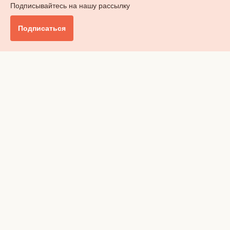
Подписывайтесь на нашу рассылку
Подписаться
Главное
Общество
Бизнес и финансы
Британия от А до Я
Уик-энд
Обзор прессы
Ключи от дома
Радио
Реклама
Вакансии