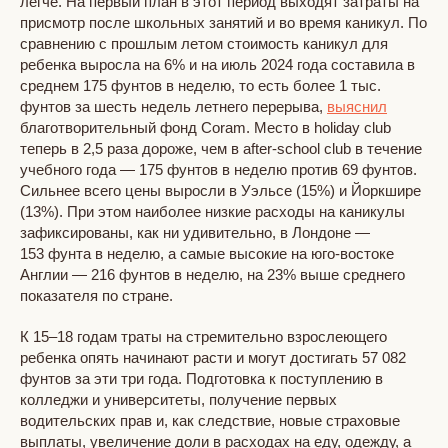
легче. На первый план в этот период выходят затраты на
присмотр после школьных занятий и во время каникул. По
сравнению с прошлым летом стоимость каникул для
ребенка выросла на 6% и на июль 2024 года составила в
среднем 175 фунтов в неделю, то есть более 1 тыс.
фунтов за шесть недель летнего перерыва,
выяснил
благотворительный фонд Coram. Место в holiday club
теперь в 2,5 раза дороже, чем в after-school club в течение
учебного года — 175 фунтов в неделю против 69 фунтов.
Сильнее всего цены выросли в Уэльсе (15%) и Йоркшире
(13%). При этом наиболее низкие расходы на каникулы
зафиксированы, как ни удивительно, в Лондоне —
153 фунта в неделю, а самые высокие на юго-востоке
Англии — 216 фунтов в неделю, на 23% выше среднего
показателя по стране.
К 15–18 годам траты на стремительно взрослеющего
ребенка опять начинают расти и могут достигать 57 082
фунтов за эти три года. Подготовка к поступлению в
колледжи и университеты, получение первых
водительских прав и, как следствие, новые страховые
выплаты, увеличение доли в расходах на еду, одежду, а