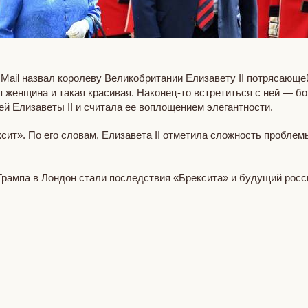
Mail назвал королеву Великобритании Елизавету II потрясающ
 женщина и такая красивая. Наконец-то встретиться с ней — б
й Елизаветы II и считала ее воплощением элегантности.
сит». По его словам, Елизавета II отметила сложность проблем
рампа в Лондон стали последствия «Брексита» и будущий росс