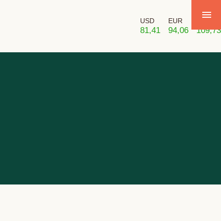
USD
EUR
GBP
81,41
94,06
109,73