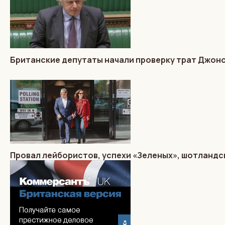
Британские депутаты начали проверку трат Джон
Провал лейбористов, успехи «Зеленых», шотландс