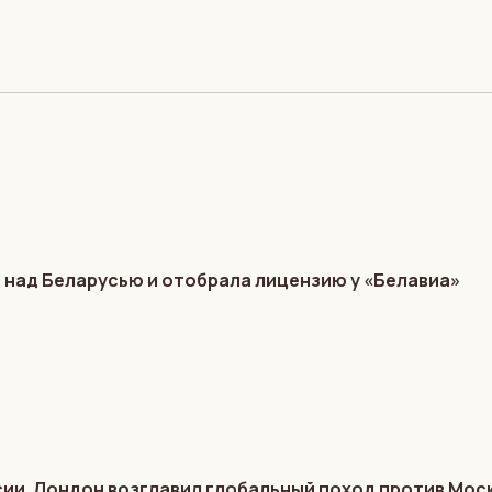
 над Беларусью и отобрала лицензию у «Белавиа»
ии. Лондон возглавил глобальный поход против Мос