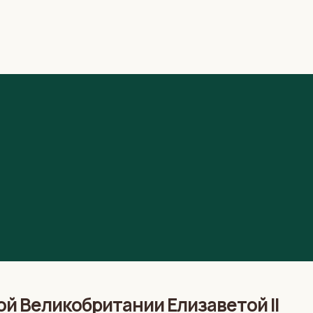
й Великобритании Елизаветой II