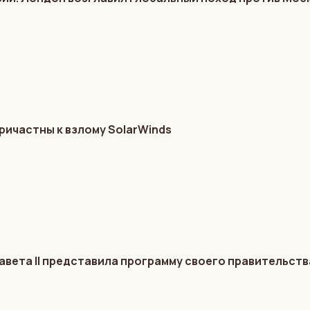
ричастны к взлому SolarWinds
авета II представила программу своего правительств