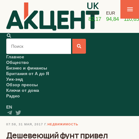
USD
EUR
GBP
82,17
94,84
110,65
Главное
Общество
Бизнес и финансы
Британия от А до Я
Уик-энд
Обзор прессы
Ключи от дома
Радио
EN
07:58, 31 МАЯ, 2017 Г.
НЕДВИЖИМОСТЬ
Дешевеющий фунт привел