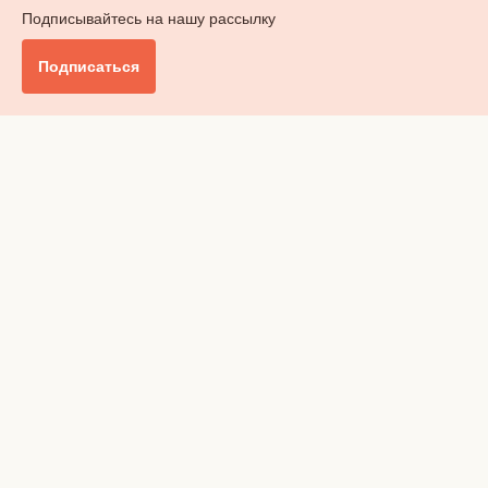
Подписывайтесь на нашу рассылку
Подписаться
Главное
Общество
Бизнес и финансы
Британия от А до Я
Уик-энд
Обзор прессы
Ключи от дома
Радио
Реклама
Вакансии