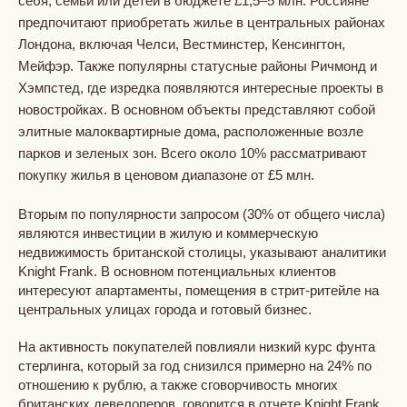
себя, семьи или детей в бюджете £1,5–5 млн. Россияне
предпочитают приобретать жилье в центральных районах
Лондона, включая Челси, Вестминстер, Кенсингтон,
Мейфэр. Также популярны статусные районы Ричмонд и
Хэмпстед, где изредка появляются интересные проекты в
новостройках. В основном объекты представляют собой
элитные малоквартирные дома, расположенные возле
парков и зеленых зон. Всего около 10% рассматривают
покупку жилья в ценовом диапазоне от £5 млн.
Вторым по популярности запросом (30% от общего числа)
являются инвестиции в жилую и коммерческую
недвижимость британской столицы, указывают аналитики
Knight Frank. В основном потенциальных клиентов
интересуют апартаменты, помещения в стрит-ритейле на
центральных улицах города и готовый бизнес.
На активность покупателей повлияли низкий курс фунта
стерлинга, который за год снизился примерно на 24% по
отношению к рублю, а также сговорчивость многих
британских девелоперов, говорится в отчете Knight Frank.