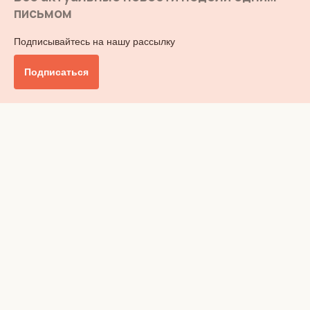
письмом
Подписывайтесь на нашу рассылку
Подписаться
Главное
Общество
Бизнес и финансы
Британия от А до Я
Уик-энд
Обзор прессы
Ключи от дома
Радио