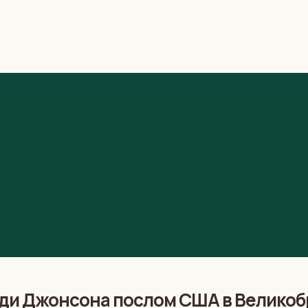
уди Джонсона послом США в Велико