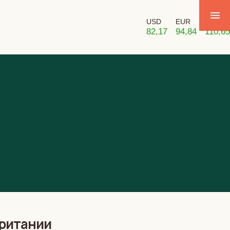
USD
EUR
GBP
82,17
94,84
110,65
британии