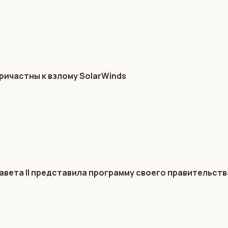
ричастны к взлому SolarWinds
авета II представила программу своего правительств