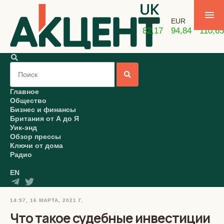
USD
EUR
GBP
82,17
94,84
110,65
Главное
Общество
Бизнес и финансы
Британия от А до Я
Уик-энд
Обзор прессы
Ключи от дома
Радио
EN
14:57, 16 МАРТА, 2021 Г.
Что такое судебные инвестиции