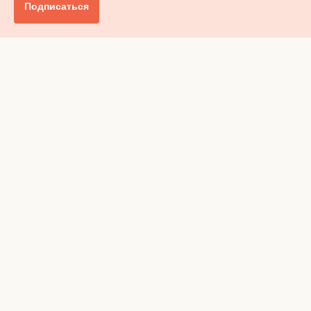
Подписаться
Главное
Общество
Бизнес и финансы
Британия от А до Я
Уик-энд
Обзор прессы
Ключи от дома
Радио
Реклама
Вакансии
Advertising
Privacy policy