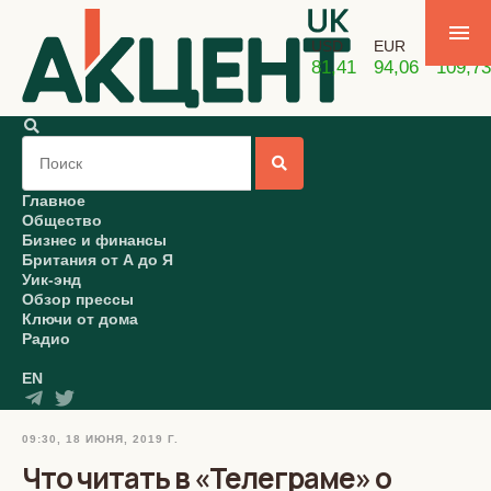
USD
EUR
GBP
81,41
94,06
109,73
Главное
Общество
Бизнес и финансы
Британия от А до Я
Уик-энд
Обзор прессы
Ключи от дома
Радио
EN
09:30, 18 ИЮНЯ, 2019 Г.
Что читать в «Телеграме» о