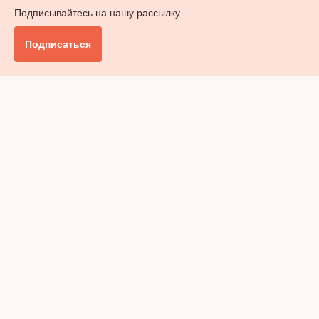
Подписывайтесь на нашу рассылку
Подписаться
Главное
Общество
Бизнес и финансы
Британия от А до Я
Уик-энд
Обзор прессы
Ключи от дома
Радио
Реклама
Вакансии