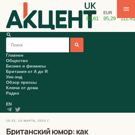
USD
EUR
GBP
82,61
95,29
111,43
Главное
Общество
Бизнес и финансы
Британия от А до Я
Уик-энд
Обзор прессы
Ключи от дома
Радио
EN
15:33, 14 МАРТА, 2023 Г.
Британский юмор: как