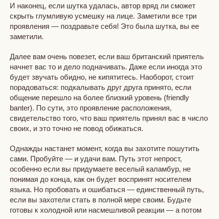
И наконец, если шутка удалась, автор вряд ли сможет
скрыть глумливую усмешку на лице. Заметили все три
проявления — поздравьте себя! Это была шутка, вы ее
заметили.
Далее вам очень повезет, если ваш британский приятель
начнет вас то и дело подначивать. Даже если иногда это
будет звучать обидно, не кипятитесь. Наоборот, стоит
порадоваться: подкалывать друг друга принято, если
общение перешло на более близкий уровень (friendly
banter). По сути, это проявление расположения,
свидетельство того, что ваш приятель принял вас в число
своих, и это точно не повод обижаться.
Однажды настанет момент, когда вы захотите пошутить
сами. Пробуйте — и удачи вам. Путь этот непрост,
особенно если вы придумаете веселый каламбур, не
понимая до конца, как он будет воспринят носителем
языка. Но пробовать и ошибаться — единственный путь,
если вы захотели стать в полной мере своим. Будьте
готовы к холодной или насмешливой реакции — а потом