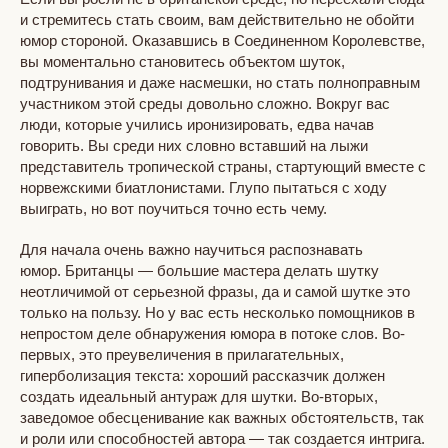
и стремитесь стать своим, вам действительно не обойти
юмор стороной. Оказавшись в Соединенном Королевстве,
вы моментально становитесь объектом шуток,
подтрунивания и даже насмешки, но стать полноправным
участником этой среды довольно сложно. Вокруг вас
люди, которые учились иронизировать, едва начав
говорить. Вы среди них словно вставший на лыжи
представитель тропической страны, стартующий вместе с
норвежскими биатлонистами. Глупо пытаться с ходу
выиграть, но вот поучиться точно есть чему.
Для начала очень важно научиться распознавать
юмор. Британцы — большие мастера делать шутку
неотличимой от серьезной фразы, да и самой шутке это
только на пользу. Но у вас есть несколько помощников в
непростом деле обнаружения юмора в потоке слов. Во-
первых, это преувеличения в прилагательных,
гиперболизация текста: хороший рассказчик должен
создать идеальный антураж для шутки. Во-вторых,
заведомое обесценивание как важных обстоятельств, так
и роли или способностей автора — так создается интрига.