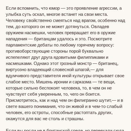
Если вспомнить, что юмор — это проявление агрессии, а
улыбка суть оскал, многое встанет на свои места.
Человеку свойственно смеяться над врагом, особенно над
тем, до которого он не может дотянуться. Овладев
оружием насмешки, человек превращает его в оружие
нападения — британцам удалось и это. Посмотрите
парламентские дебаты по любому горячему вопросу:
противоборствующие стороны порой буквально
испепеляют друг друга ядовитыми филиппиками и
насмешками. Однако этот грозный монстр — британец,
виртуозно владеющий словесной шпагой,— для
вдумчивого представителя иной культуры открывает свое
слабое место. Мишень иронии и сарказма — те вещи,
которые сильно беспокоят человека, то, в чем он не
чувствует себя уверенным, то, чего он боится.
Присмотритесь, как и над чем он филигранно шутит,— и в
свете вашего понимания, что он живой и в чем-то слабый
человек, его остроты, способные растоптать других,
окажутся для вас не столь и страшны.
Если вы росли не в британской среде, но переехали сюда