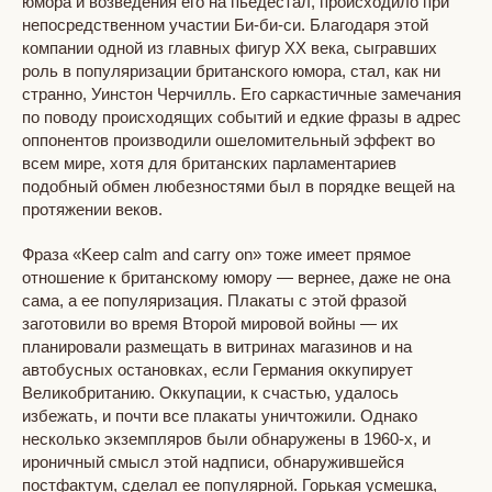
юмора и возведения его на пьедестал, происходило при
непосредственном участии Би-би-си. Благодаря этой
компании одной из главных фигур XX века, сыгравших
роль в популяризации британского юмора, стал, как ни
странно, Уинстон Черчилль. Его саркастичные замечания
по поводу происходящих событий и едкие фразы в адрес
оппонентов производили ошеломительный эффект во
всем мире, хотя для британских парламентариев
подобный обмен любезностями был в порядке вещей на
протяжении веков.
Фраза «Keep calm and carry on» тоже имеет прямое
отношение к британскому юмору — вернее, даже не она
сама, а ее популяризация. Плакаты с этой фразой
заготовили во время Второй мировой войны — их
планировали размещать в витринах магазинов и на
автобусных остановках, если Германия оккупирует
Великобританию. Оккупации, к счастью, удалось
избежать, и почти все плакаты уничтожили. Однако
несколько экземпляров были обнаружены в 1960-х, и
ироничный смысл этой надписи, обнаружившейся
постфактум, сделал ее популярной. Горькая усмешка,