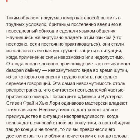
Таким образом, придумав юмор как способ выжить в
трудных условиях, британцы постепенно ввели его в
повседневный обиход и сделали языком общения.
Научившись же виртуозно владеть этим языком (что
несложно, если постоянно практиковаться), они стали
использовать его как инструмент защиты в ситуации,
когда применение силы невозможно или недопустимо.
Отсюда вполне логично происхождение так называемого
deadpan delivery — невозмутимого вида во время шутки,
из-за которого оппоненту трудно понять, насколько
серьезен говорящий. Эта самая невозмутимость столь
распространена, что считается неотъемлемой частью
британского юмора. Посмотрите «Дживса и Вустера»:
Стивен Фрай и Хью Лори одинаково мастерски владеют
этим навыком. Невозмутимость дает колоссальное
преимущество в ситуации несправедливости, когда
нельзя дать силовой отпор: вы пошутили, а ваш обидчик
так до конца и не понял, то ли вы превознесли его
достоинства, то ли облили нечистотами с ног до головы.