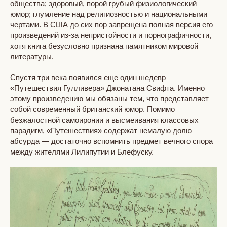
общества; здоровый, порой грубый физиологический
юмор; глумление над религиозностью и национальными
чертами. В США до сих пор запрещена полная версия его
произведений из-за непристойности и порнографичности,
хотя книга безусловно признана памятником мировой
литературы.
Спустя три века появился еще один шедевр —
«Путешествия Гулливера» Джонатана Свифта. Именно
этому произведению мы обязаны тем, что представляет
собой современный британский юмор. Помимо
безжалостной самоиронии и высмеивания классовых
парадигм, «Путешествия» содержат немалую долю
абсурда — достаточно вспомнить предмет вечного спора
между жителями Лилипутии и Блефуску.