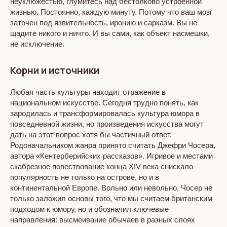
неуклюжестью, глумитесь над бестолково устроенной
жизнью. Постоянно, каждую минуту. Потому что ваш мозг
заточен под язвительность, иронию и сарказм. Вы не
щадите никого и ничто. И вы сами, как объект насмешки,
не исключение.
Корни и источники
Любая часть культуры находит отражение в
национальном искусстве. Сегодня трудно понять, как
зародилась и трансформировалась культура юмора в
повседневной жизни, но произведения искусства могут
дать на этот вопрос хотя бы частичный ответ.
Родоначальником жанра принято считать Джефри Чосера,
автора «Кентерберийских рассказов». Игривое и местами
скабрезное повествование конца XIV века снискало
популярность не только на острове, но и в
континентальной Европе. Вольно или невольно, Чосер не
только заложил основы того, что мы считаем британским
подходом к юмору, но и обозначил ключевые
направления: высмеивание обычаев в разных слоях