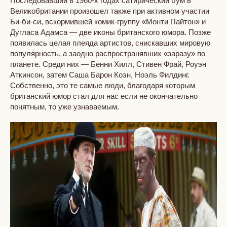
Последовавший в 1960-х годах сатирический бум в
Великобритании произошел также при активном участии
Би-би-си, вскормившей комик-группу «Монти Пайтон» и
Дугласа Адамса — две иконы британского юмора. Позже
появилась целая плеяда артистов, снискавших мировую
популярность, а заодно распространявших «заразу» по
планете. Среди них — Бенни Хилл, Стивен Фрай, Роуэн
Аткинсон, затем Саша Барон Коэн, Ноэль Филдинг.
Собственно, это те самые люди, благодаря которым
британский юмор стал для нас если не окончательно
понятным, то уже узнаваемым.