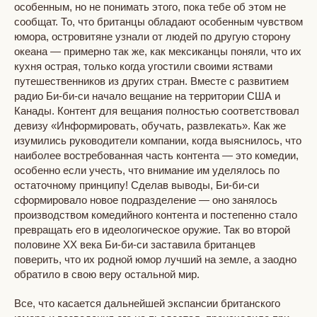
особенным, но не понимать этого, пока тебе об этом не
сообщат. То, что британцы обладают особенным чувством
юмора, островитяне узнали от людей по другую сторону
океана — примерно так же, как мексиканцы поняли, что их
кухня острая, только когда угостили своими яствами
путешественников из других стран. Вместе с развитием
радио Би-би-си начало вещание на территории США и
Канады. Контент для вещания полностью соответствовал
девизу «Информировать, обучать, развлекать». Как же
изумились руководители компании, когда выяснилось, что
наиболее востребованная часть контента — это комедии,
особенно если учесть, что внимание им уделялось по
остаточному принципу! Сделав выводы, Би-би-си
сформировало новое подразделение — оно занялось
производством комедийного контента и постепенно стало
превращать его в идеологическое оружие. Так во второй
половине XX века Би-би-си заставила британцев
поверить, что их родной юмор лучший на земле, а заодно
обратило в свою веру остальной мир.
Все, что касается дальнейшей экспансии британского