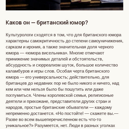
Каков он — британский юмор?
Культурологи сходятся в том, что для британского юмора
характерны самокритичность до степени самоуничижения,
сарказм и ирония, а также значительная доля черного
юмора — «юмора висельника». Многие отмечают
принижение значимых деталей и обстоятельств,
абсурдность и сюрреализм шуток, большое количество
каламбуров и игры слов. Особая черта британского
юмора — его универсальность; действительно, для
британцев до недавних пор не было никого и ничего, над
кем или чем нельзя было бы пошутить или даже
поглумиться. Члены королевской семьи, религиозные
деятели и прихожане, представители других стран и
народов, простые британские обыватели — каждому
непременно достанется. «Но постойте! — скажете вы.—
Разве во всем вышеперечисленном есть что-то
уникальное?» Разумеется, нет. Люди в разных уголках