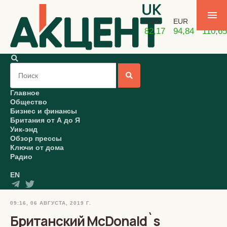
USD
EUR
GBP
82,17
94,84
110,65
Главное
Общество
Бизнес и финансы
Британия от А до Я
Уик-энд
Обзор прессы
Ключи от дома
Радио
EN
09:16, 06 АВГУСТА, 2019 Г.
Британский McDonald`s