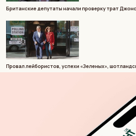
Британские депутаты начали проверку трат Джон
Провал лейбористов, успехи «Зеленых», шотландс