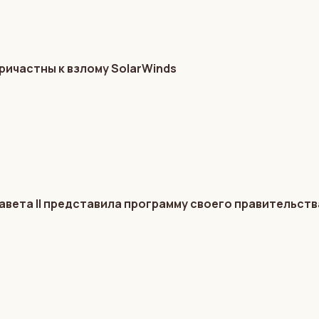
ричастны к взлому SolarWinds
авета II представила программу своего правительств