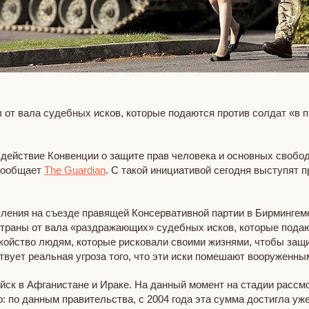
ы от вала судебных исков, которые подаются против солдат «
ействие Конвенции о защите прав человека и основных свобод
 сообщает
The Guardian
. С такой инициативой сегодня выступят 
пления на съезде правящей Консервативной партии в Бирмингем
страны от вала «раздражающих» судебных исков, которые под
койство людям, которые рисковали своими жизнями, чтобы защи
вует реальная угроза того, что эти иски помешают вооруженны
йск в Афганистане и Ираке. На данный момент на стадии рассмо
 по данным правительства, с 2004 года эта сумма достигла уже