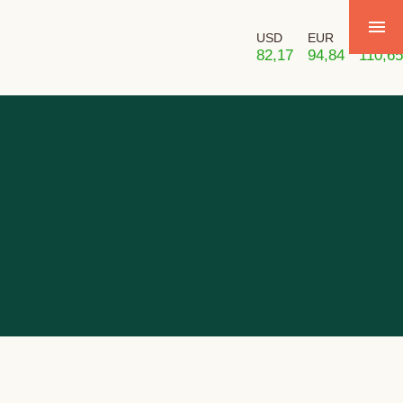
USD
EUR
GBP
82,17
94,84
110,65