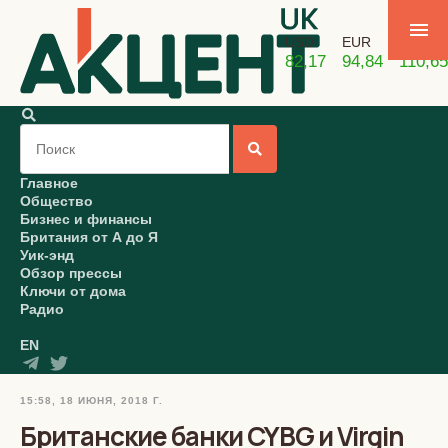
USD
EUR
GBP
82,17
94,84
110,65
Главное
Общество
Бизнес и финансы
Британия от А до Я
Уик-энд
Обзор прессы
Ключи от дома
Радио
EN
15:58, 18 ИЮНЯ, 2018 Г.
Британские банки CYBG и Virgin