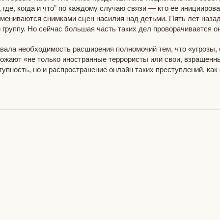
 где, когда и что” по каждому случаю связи — кто ее иницииров
 обмениваются снимками сцен насилия над детьми. Пять лет наз
руппу. Но сейчас большая часть таких дел проворачивается он
ала необходимость расширения полномочий тем, что «угрозы, 
грожают «не только иностранные террористы или свои, взращенн
упность, но и распространение онлайн таких преступлений, как