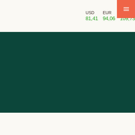
USD
EUR
GBP
81,41
94,06
109,73