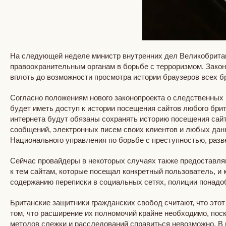
На следующей неделе министр внутренних дел Великобритан
правоохранительным органам в борьбе с терроризмом. Закон
вплоть до возможности просмотра истории браузеров всех б
Согласно положениям нового законопроекта о следственных 
будет иметь доступ к истории посещения сайтов любого бри
интернета будут обязаны сохранять историю посещения сайт
сообщений, электронных писем своих клиентов и любых данн
Национального управления по борьбе с преступностью, раз
Сейчас провайдеры в некоторых случаях также предоставляю
к тем сайтам, которые посещал конкретный пользователь, и 
содержанию переписки в социальных сетях, полиции понадо
Британские защитники гражданских свобод считают, что этот
том, что расширение их полномочий крайне необходимо, пос
методов слежки и расследований справиться невозможно. В 