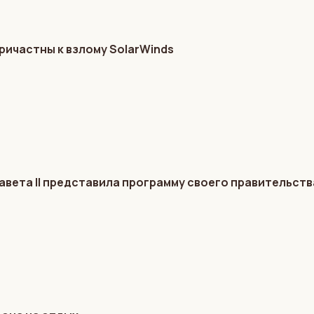
ричастны к взлому SolarWinds
авета II представила программу своего правительств