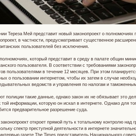
ии Тереза Мей представит новый законопроект о полномочиях 
опроект, в частности, предусматривает существенное расширен
ританских пользователей без исключения.
полномочиях, который представит в среду в палате общин мини
танского пользователя. В соответствии с требованиями законо
ов пользователями в течение 12 месяцев. При этом планируется
ых о пользовании интернетом, чтобы их затем в случае необхо
ведывательных ведомств и управления по налогам и таможенны
т полиции такие данные, однако закон их не обязывает это де
к той информации, которую он искал в интернете. Однако для то
бится предварительное разрешение суда.
 законопроект откроет прямой путь к тотальному контролю над
кольку спектр преступной деятельности в интернете значитель
интервью газете The Times представитель Национального совет