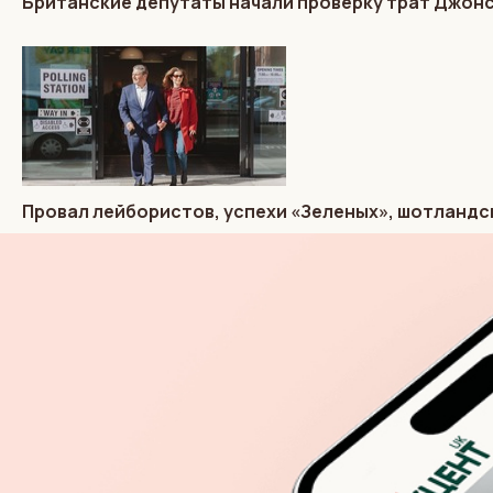
Британские депутаты начали проверку трат Джон
Провал лейбористов, успехи «Зеленых», шотландс