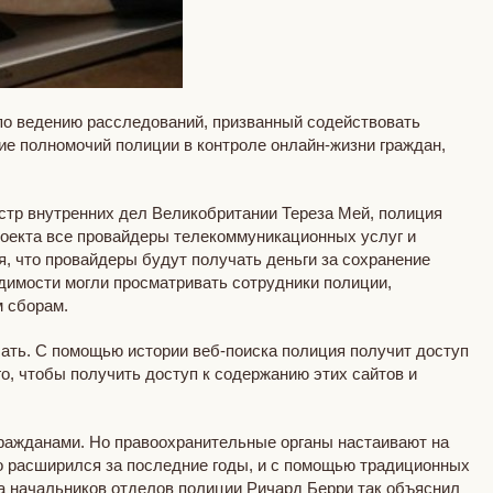
по ведению расследований, призванный содействовать
ие полномочий полиции в контроле онлайн-жизни граждан,
стр внутренних дел Великобритании Тереза Мей, полиция
проекта все провайдеры телекоммуникационных услуг и
, что провайдеры будут получать деньги за сохранение
димости могли просматривать сотрудники полиции,
м сборам.
лать. С помощью истории веб-поиска полиция получит доступ
го, чтобы получить доступ к содержанию этих сайтов и
 гражданами. Но правоохранительные органы настаивают на
но расширился за последние годы, и с помощью традиционных
а начальников отделов полиции Ричард Берри так объяснил