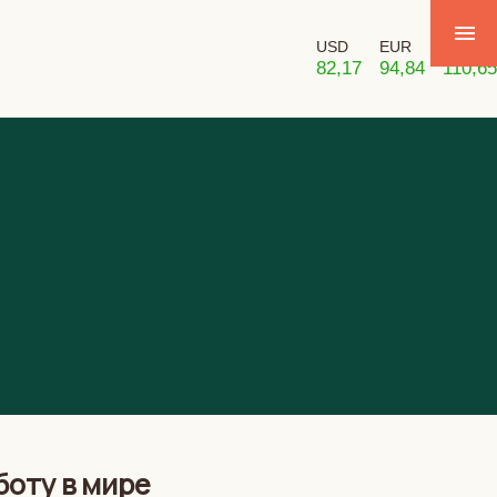
USD
EUR
GBP
82,17
94,84
110,65
боту в мире