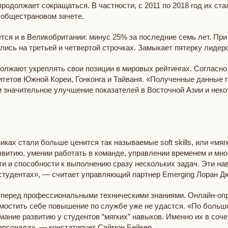
продолжает сокращаться. В частности, c 2011 по 2018 год их ст
в общестрановом зачете.
ся и в Великобритании: минус 25% за последние семь лет. Пр
сь на третьей и четвертой строчках. Замыкает пятерку лидер
должают укреплять свои позиции в мировых рейтингах. Согласно
ситетов Южной Кореи, Гонконга и Тайваня. «Полученные данные
 значительное улучшение показателей в Восточной Азии и неко
ках стали больше ценится так называемые soft skills, или «мя
витию, умении работать в команде, управлении временем и мн
и и способности к выполнению сразу нескольких задач. Эти н
 студентах», — cчитает управляющий партнер Emerging Лоран Д
лан перед профессиональными техническими знаниями. Онлайн-оп
мостить себе повышение по службе уже не удастся. «По больш
мание развитию у студентов “мягких” навыков. Именно их в со
персонала», — констатирует Саймон Бейкер.