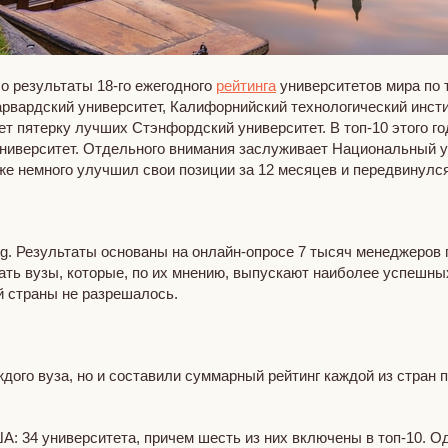
ло результаты 18-го ежегодного
рейтинга
университетов мира по 
вардский университет, Калифорнийский технологический инстит
ет пятерку лучших Стэнфордский университет. В топ-10 этого 
университет. Отдельного внимания заслуживает Национальный ун
е немного улучшил свои позиции за 12 месяцев и передвинулся с
g. Результаты основаны на онлайн-опросе 7 тысяч менеджеров п
ать вузы, которые, по их мнению, выпускают наиболее успешных
й страны не разрешалось.
дого вуза, но и составили суммарный рейтинг каждой из стран 
А: 34 университета, причем шесть из них включены в топ-10. 