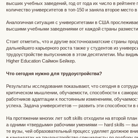
высших учебных заведений, год от года их число в рейтинге 
количество университетов в топ-150 и заняла второе место 
Аналогичная ситуация с университетами в США прослеживает
высшими учебными заведениями от каждой страны разместили
Стоит отметить, что и другие восточноазиатские страны про
дальнейшего карьерного роста также у студентов из универ
трудоустройстве выпускников в этом десятилетии. Мы видим
Higher Education Саймон Бейкер.
Что сегодня нужно для трудоустройства?
Результаты исследования показывают, что сегодня в сотрудни
критическом мышлении, обучаемости, способности к самораз
работников адаптации к постоянным изменениям, обучаемост
успеха. Задача университетов — развить эти способности в
На протяжении многих лет soft skills отходили на второй п
а одними «твердыми» рабочими умениями — hard skills — вы
те вузы, чей образовательный процесс уделяет должное вни
в кандидатах на трудоустройство специалисты по подбору 