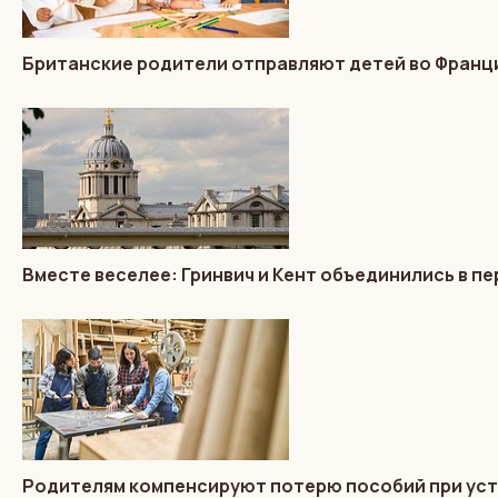
Британские родители отправляют детей во Франц
Вместе веселее: Гринвич и Кент объединились в п
Родителям компенсируют потерю пособий при уст