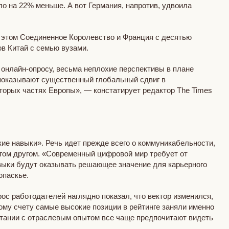
ало на 22% меньше. А вот Германия, напротив, удвоила
и этом Соединенное Королевство и Франция с десятью
ов Китай с семью вузами.
 онлайн-опросу, весьма неплохие перспективы в плане
 показывают существенный глобальный сдвиг в
торых частях Европы», — констатирует редактор The Times
гкие навыки». Речь идет прежде всего о коммуникабельности,
огом другом. «Современный цифровой мир требует от
авыки будут оказывать решающее значение для карьерного
юпаскье.
рос работодателей наглядно показал, что вектор изменился,
ому счету самые высокие позиции в рейтинге заняли именно
четании с отраслевым опытом все чаще предпочитают видеть