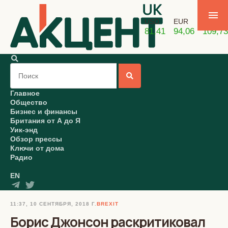
USD
EUR
GBP
81,41
94,06
109,73
Главное
Общество
Бизнес и финансы
Британия от А до Я
Уик-энд
Обзор прессы
Ключи от дома
Радио
EN
11:37, 10 СЕНТЯБРЯ, 2018 Г.
BREXIT
Борис Джонсон раскритиковал