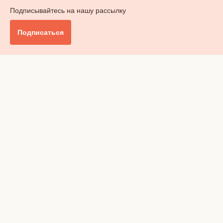
Подписывайтесь на нашу рассылку
Подписаться
Главное
Общество
Бизнес и финансы
Британия от А до Я
Уик-энд
Обзор прессы
Ключи от дома
Радио
Реклама