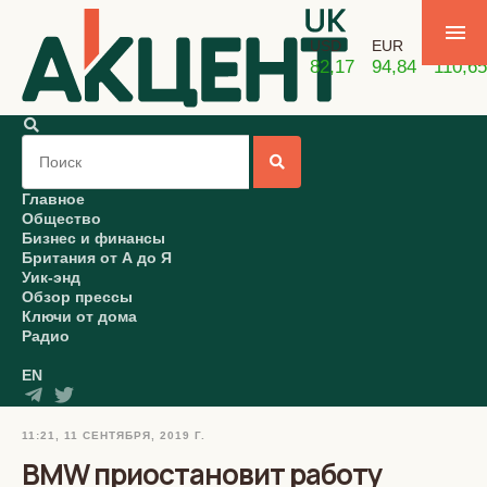
USD
EUR
GBP
82,17
94,84
110,65
Главное
Общество
Бизнес и финансы
Британия от А до Я
Уик-энд
Обзор прессы
Ключи от дома
Радио
EN
11:21, 11 СЕНТЯБРЯ, 2019 Г.
BMW приостановит работу