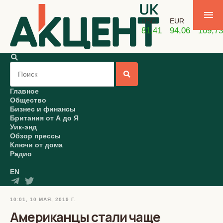
USD
EUR
GBP
81,41
94,06
109,73
Главное
Общество
Бизнес и финансы
Британия от А до Я
Уик-энд
Обзор прессы
Ключи от дома
Радио
EN
10:01, 10 МАЯ, 2019 Г.
Американцы стали чаще