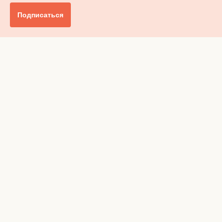
Подписаться
Главное
Общество
Бизнес и финансы
Британия от А до Я
Уик-энд
Обзор прессы
Ключи от дома
Радио
Реклама
Вакансии
Advertising