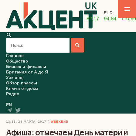
USD
EUR
GBP
82,17
94,84
110,65
Главное
Общество
Бизнес и финансы
Британия от А до Я
Уик-энд
Обзор прессы
Ключи от дома
Радио
EN
13:33, 24 МАРТА, 2017 Г.
WEEKEND
Афиша: отмечаем День матери и