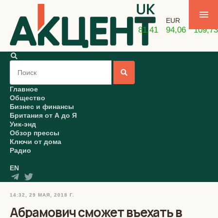
USD
EUR
GBP
81,41
94,06
109,73
Главное
Общество
Бизнес и финансы
Британия от А до Я
Уик-энд
Обзор прессы
Ключи от дома
Радио
EN
14:32, 29 МАЯ, 2018 Г.
Абрамович сможет въехать в