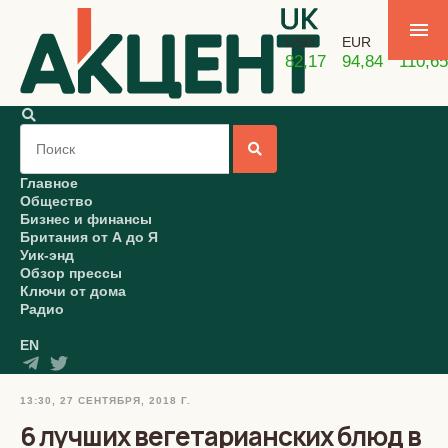
USD
EUR
GBP
82,17
94,84
110,65
Главное
Общество
Бизнес и финансы
Британия от А до Я
Уик-энд
Обзор прессы
Ключи от дома
Радио
EN
13:30, 27 СЕНТЯБРЯ, 2018 Г.
6 лучших вегетарианских блюд в