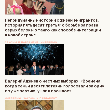
Непридуманные истории о жизни эмигрантов.
История пятьдесят третья: о борьбе за права
серых белок и о танго как способе интеграции
в новой стране
ЗАКОНЫ И ПАРЛАМЕНТ
ИНТЕРВЬЮ
Валерий Аджиев о местных выборах: «Времена,
когда семьи десятилетиями голосовали за одну
и ту же партию, ушли в прошлое»
ИНТЕРВЬЮ
ЗАКОНЫ И ПАРЛАМЕНТ