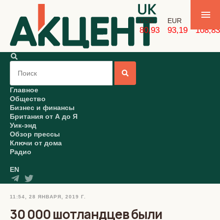
USD
EUR
GBP
80,93
93,19
108,83
Главное
Общество
Бизнес и финансы
Британия от А до Я
Уик-энд
Обзор прессы
Ключи от дома
Радио
EN
11:54, 28 ЯНВАРЯ, 2019 Г.
30 000 шотландцев были