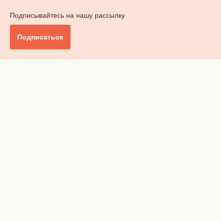
Подписывайтесь на нашу рассылку
Подписаться
Главное
Общество
Бизнес и финансы
Британия от А до Я
Уик-энд
Обзор прессы
Ключи от дома
Радио
Реклама