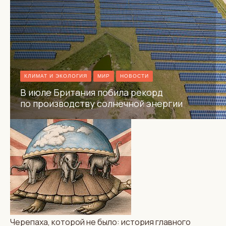
обмана двух империй
КЛИМАТ И ЭКОЛОГИЯ
МИР
НОВОСТИ
В июле Британия побила рекорд
по производству солнечной энергии
МИР
АВТОРСКИЕ КОЛОНКИ
Сеута, Европа и паника
Черепаха, которой не было: история главного