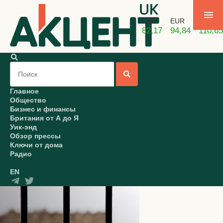
USD
EUR
GBP
82,17
94,84
110,65
Главное
Общество
Бизнес и финансы
Британия от А до Я
Уик-энд
Обзор прессы
Ключи от дома
Радио
EN