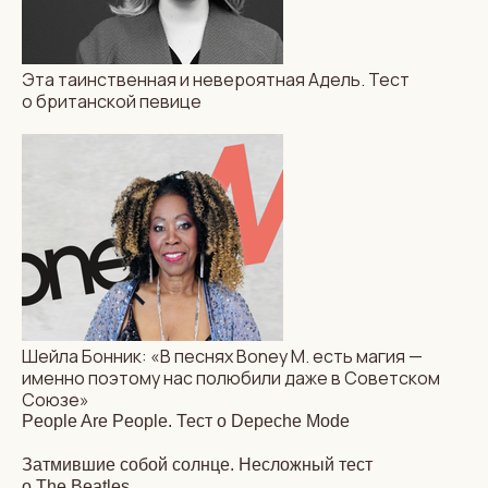
Эта таинственная и невероятная Адель. Тест
о британской певице
Шейла Бонник: «В песнях Boney M. есть магия —
именно поэтому нас полюбили даже в Советском
Союзе»
People Are People. Тест о Depeche Mode
Затмившие собой солнце. Несложный тест
о The Beatles