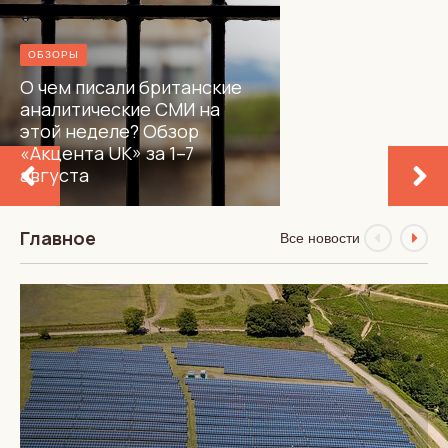
ОБЗОРЫ
О чем писали британские
аналитические СМИ на
этой неделе? Обзор
«Акцента UK» за 1–7
августа
Главное
Все новости
АВТОРСКИЕ КОЛОНКИ
КУЛЬТУРА
Черепаха, которой
не было: история главного
гастрономического